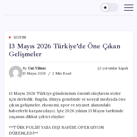
Skip
to
content
EĞITIM
13 Mayıs 2026 Türkiye’de Öne Çıkan
Gelişmeler
13
By
Can Yılmaz
yorumlar kapalı
Mayıs
13 Mayıs 2026
2 Min Read
2026
Türkiye’de
Öne
13 Mayıs 2026 Türkiye gündeminin önemli olaylarını sizler
Çıkan
için derledik. Bugün, dünya genelinde ve sosyal medyada öne
Gelişmeler
için
çıkan gelişmeler, ekonomi, spor ve siyaset alanındaki
haberlerle karşınızdayız. İşte 2026 yılının 13 Mayıs tarihinde
yaşanan dikkat çekici olaylar:
**TÜRK POLİSİ YASA DIŞI BAHİSE OPERASYON
DÜZENLEDİ**