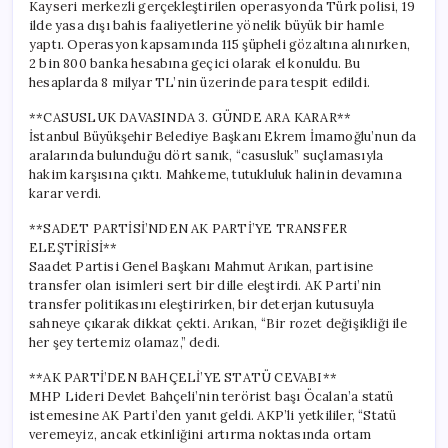
Kayseri merkezli gerçekleştirilen operasyonda Türk polisi, 19
ilde yasa dışı bahis faaliyetlerine yönelik büyük bir hamle
yaptı. Operasyon kapsamında 115 şüpheli gözaltına alınırken,
2 bin 800 banka hesabına geçici olarak el konuldu. Bu
hesaplarda 8 milyar TL’nin üzerinde para tespit edildi.
**CASUSLUK DAVASINDA 3. GÜNDE ARA KARAR**
İstanbul Büyükşehir Belediye Başkanı Ekrem İmamoğlu’nun da
aralarında bulunduğu dört sanık, “casusluk” suçlamasıyla
hakim karşısına çıktı. Mahkeme, tutukluluk halinin devamına
karar verdi.
**SADET PARTİSİ’NDEN AK PARTİ’YE TRANSFER
ELEŞTİRİSİ**
Saadet Partisi Genel Başkanı Mahmut Arıkan, partisine
transfer olan isimleri sert bir dille eleştirdi. AK Parti’nin
transfer politikasını eleştirirken, bir deterjan kutusuyla
sahneye çıkarak dikkat çekti. Arıkan, “Bir rozet değişikliği ile
her şey tertemiz olamaz,” dedi.
**AK PARTİ’DEN BAHÇELİ’YE STATÜ CEVABI**
MHP Lideri Devlet Bahçeli’nin terörist başı Öcalan’a statü
istemesine AK Parti’den yanıt geldi. AKP’li yetkililer, “Statü
veremeyiz, ancak etkinliğini artırma noktasında ortam