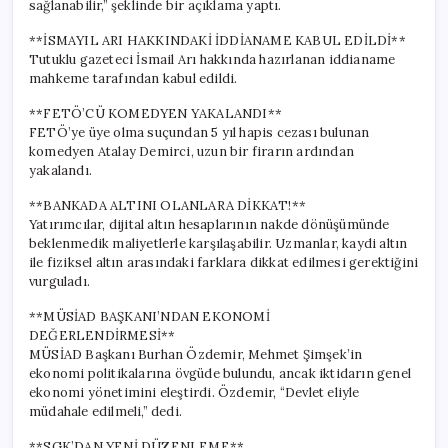
sağlanabilir,” şeklinde bir açıklama yaptı.
**İSMAYIL ARI HAKKINDAKİ İDDİANAME KABUL EDİLDİ**
Tutuklu gazeteci İsmail Arı hakkında hazırlanan iddianame
mahkeme tarafından kabul edildi.
**FETÖ’CÜ KOMEDYEN YAKALANDI**
FETÖ’ye üye olma suçundan 5 yıl hapis cezası bulunan
komedyen Atalay Demirci, uzun bir firarın ardından
yakalandı.
**BANKADA ALTINI OLANLARA DİKKAT!**
Yatırımcılar, dijital altın hesaplarının nakde dönüşümünde
beklenmedik maliyetlerle karşılaşabilir. Uzmanlar, kaydi altın
ile fiziksel altın arasındaki farklara dikkat edilmesi gerektiğini
vurguladı.
**MÜSİAD BAŞKANI’NDAN EKONOMİ
DEĞERLENDİRMESİ**
MÜSİAD Başkanı Burhan Özdemir, Mehmet Şimşek’in
ekonomi politikalarına övgüde bulundu, ancak iktidarın genel
ekonomi yönetimini eleştirdi. Özdemir, “Devlet eliyle
müdahale edilmeli,” dedi.
**SGK’DAN YENİ DÜZENLEME**