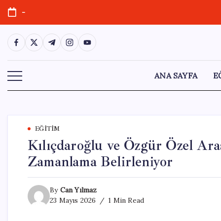
Skip
-
to
content
https://www.facebook.com/
https://twitter.com/
https://t.me/
https://www.instagram.com/
https://youtube.com/
ANA SAYFA
E
EĞITIM
Kılıçdaroğlu ve Özgür Özel Ar
Zamanlama Belirleniyor
By
Can Yılmaz
23 Mayıs 2026
1 Min Read