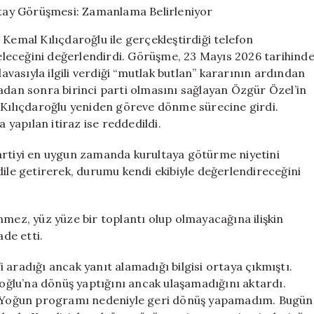
Arasında
Kurultay
 Kemal Kılıçdaroğlu ile gerçekleştirdiği telefon
Görüşmesi:
leceğini değerlendirdi. Görüşme, 23 Mayıs 2026 tarihind
Zamanlama
asıyla ilgili verdiği “mutlak butlan” kararının ardından
Belirleniyor
için
adan sonra birinci parti olmasını sağlayan Özgür Özel’in
, Kılıçdaroğlu yeniden göreve dönme sürecine girdi.
yapılan itiraz ise reddedildi.
artiyi en uygun zamanda kurultaya götürme niyetini
dile getirerek, durumu kendi ekibiyle değerlendireceğini
z, yüz yüze bir toplantı olup olmayacağına ilişkin
ade etti.
 aradığı ancak yanıt alamadığı bilgisi ortaya çıkmıştı.
aroğlu’na dönüş yaptığını ancak ulaşamadığını aktardı.
i. Yoğun programı nedeniyle geri dönüş yapamadım. Bugün