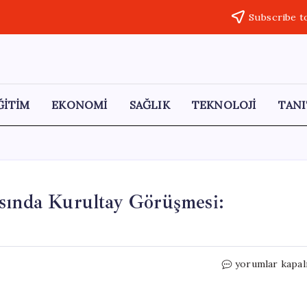
Subscribe t
ĞİTİM
EKONOMİ
SAĞLIK
TEKNOLOJİ
TANI
asında Kurultay Görüşmesi:
Kılıçdaroğlu
yorumlar kapal
ve
Özgür
Özel