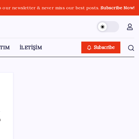
o our newsletter & never miss our best posts.
Subscribe Now!
TIM
İLETİŞİM
Subscribe
SON YAZILAR
ı
Meta’dan Yazılımcılar için Yeni Araç: Muse
Code