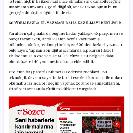
listenin hiçbir fiziksel müdahale olmaksızın okunabileceğine
inanmanın imkansız görüldüğünü, ancak teknolojinin bunu
gerçeğe dönüştürdüğünü ifade etti.
600’DEN FAZLA EL YAZMASI DAHA KAZILMAYI BEKLİYOR
Yürütülen çalışmalarda bugüne kadar yaklaşık 45 parşömen ve
parça taranırken, antik villanın henüz kazılmamış
bölümlerinde keşfedilmeyi bekleyen 600’den fazla el yazması
bulunuyor. Yapılan son dijital açımlarda, Epikürcü filozof
Philodemus’un eserleri ile MÖ 3. yüzyıla ait belgeler dahil
olmak üzere 140 yeni metin sütunu elde edildi.
Projenin baş papirüs bilimcisi Federica Nicolardi, bu
teknolojik devrim sayesinde tarihi eserleri korumak ile onları
okumak arasında bir seçim yapmak zorunda kalmadıklarını,
iki süreci aynı anda yürütebildiklerini vurguladı.