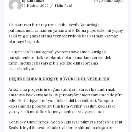
Bu
By
Can Yılmaz
yorumlar kapalı
yazıyı
26 Haziran 2026
1 Min Read
okuyana
1
milyon
Uluslararası bir araştırma ekibi, Vezüv Yanardağı
dolar
patlamasında tamamen yanan antik Roma papirüslerini yapay
ödül
verilecek
zekâ ve gelişmiş tarama teknikleriyle ilk kez katman katman
için
okumayı başardı.
Geliştirilen “sanal açma” yöntemi sayesinde, kırılgan
parşömenlere fiziksel olarak dokunulmadan içerisindeki
tarihi metinler hasarsız bir şekilde dijital ortama
aktarılabiliyor.
DEŞİFRE EDEN İLK KİŞİYE BÜYÜK ÖDÜL VERİLECEK
Araştırma projesinin organizatörleri, süreci hızlandırmak
amacıyla koleksiyondaki diğer parşömenleri tamamen deşifre
edecek ilk kişiye 1 milyon dolar ödül taahhüt etti. Yarışma
kapsamında projeye ait tüm ham veriler, yazılım kodları ve
yapay zekâ modelleri kamuya açık olarak yayınlandı.
Kentucky Üniversitesi’nden bilgisayar bilimci Profesör Brent
Seals, bir yıl öncesine kadar yüzlerce sütundan oluşan bir