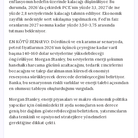
enflasyonun hedefin üzerinde kalacağı düşünülüyor. Bu
durumda, 2026’da çekirdek PCE’nin yüzde 3,1, 2027’de ise
yüzde 2,8 seviyelerinde kalacağı tahmin ediliyor. Ekonomik
zayıflık nedeniyle sert sıkılaşma yapılmazken, Fed’in faiz
oranlarını 2027 sonuna kadar yüzde 3,50-3,75 arasında
tutması bekleniyor.
EN KÖTÜ SENARYO: Dördüncü ve en karamsar senaryoda,
petrol fiyatlarının 2026’nın üçüncü çeyreğine kadar varil
başına 140-160 dolar seviyelerine yükselebileceği
öngörülüyor. Morgan Stanley, bu seviyelerin enerji şokunun
hanehalkı harcama gücünü azaltacağını, tedarik zincirlerini
bozacağını ve talep daralmasının küresel ekonomiyi
resesyona sürükleyecek derecede derinleşeceğini belirtiyor.
Banka, bu senaryonun riskli varlıklar ve enerji talebi açısından
en olumsuz tabloyu oluşturduğunu vurguladı.
Morgan Stanley, enerji piyasaları ve makro ekonomik politika
yapıcılar için önümüzdeki 18 ayda sonuçların son derece
geniş bir dağılım gösterebileceğini belirtirken, yatırımcıların
daha temkinli ve opsiyonel stratejilere yönelmeleri
gerektiğine dikkat çekti.