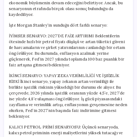
ekonomik büyümenin devam edeceğini belirtiyor. Ancak, bu
senaryonun etrafında birçok olası sonuç bulunduğu da
kaydediliyor.
İşte Morgan Stanley’in sunduğu dört farklı senaryo:
İYİMSER SENARYO: 2027’DE FAİZ ARTIRIMI Beklentilerin
ötesinde hızlı bir petrol fiyatı düşüşü ve artan tüketici güveni
ile harcamaların ve şirket yatırımlarının canlandığı bir ortam
öngörülüyor. Bu durumda, enflasyon azalmak yerine
güçlenerek, Fed’in 2027 yılında toplamda 100 baz puanlık bir
faiz artışına gitmesi bekleniyor.
İKİNCİ SENARYO: YAPAY ZEKA VERİMLİLİĞİ VE İŞSİZLİK
RİSKİ İkinci senaryo, yapay zekanın artan verimliliği ile
birlikte işsizlik riskinin yükseldiği bir durumu ele alıyor. Bu
çerçevede, 2026 yılında işsizlik oranının yüzde 4,5’e, 2027’de
ise yüzde 4,8’e ulaşması öngörülüyor. İş gücü piyasasındaki
zayıflama ve verimlilik artışı, enflasyonun gevşemesine neden
olurken, Fed’in 2027’nin başında faiz indirimine gitmesi
bekleniyor.
KALICI PETROL PRİMİ SENARYOSU: Üçüncü senaryoda,
kalıcı petrol priminin enerji maliyetlerini yüksek tutacağı ve