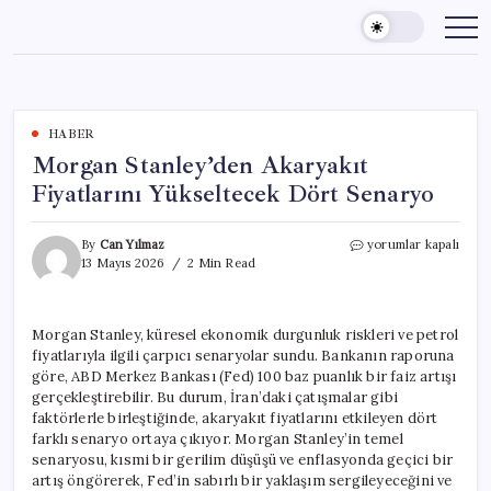
Skip
to
content
HABER
Morgan Stanley’den Akaryakıt
Fiyatlarını Yükseltecek Dört Senaryo
Morgan
By
Can Yılmaz
yorumlar kapalı
Stanley’den
13 Mayıs 2026
2 Min Read
Akaryakıt
Fiyatlarını
Yükseltecek
Morgan Stanley, küresel ekonomik durgunluk riskleri ve petrol
Dört
fiyatlarıyla ilgili çarpıcı senaryolar sundu. Bankanın raporuna
Senaryo
için
göre, ABD Merkez Bankası (Fed) 100 baz puanlık bir faiz artışı
gerçekleştirebilir. Bu durum, İran’daki çatışmalar gibi
faktörlerle birleştiğinde, akaryakıt fiyatlarını etkileyen dört
farklı senaryo ortaya çıkıyor. Morgan Stanley’in temel
senaryosu, kısmi bir gerilim düşüşü ve enflasyonda geçici bir
artış öngörerek, Fed’in sabırlı bir yaklaşım sergileyeceğini ve