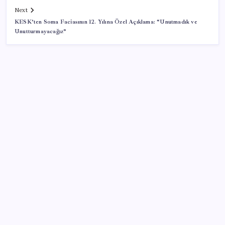
Next
KESK’ten Soma Faciasının 12. Yılına Özel Açıklama: “Unutmadık ve
Unutturmayacağız”
SON YAZILAR
Son dakika… Menderes Belediye Başkanı İlkay Çiçek
‘kesin ihraç’ talebiyle tedbirli olarak disipline sevk
edildi
ABD ile ticaret gerilimine rağmen artış: Çin malları
tüm dünyayı sarıyor