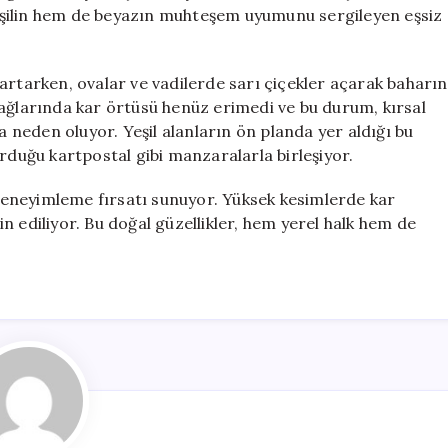
Manzaralar
eşilin hem de beyazın muhteşem uyumunu sergileyen eşsiz
için
artarken, ovalar ve vadilerde sarı çiçekler açarak baharın
dağlarında kar örtüsü henüz erimedi ve bu durum, kırsal
neden oluyor. Yeşil alanların ön planda yer aldığı bu
rduğu kartpostal gibi manzaralarla birleşiyor.
i deneyimleme fırsatı sunuyor. Yüksek kesimlerde kar
n ediliyor. Bu doğal güzellikler, hem yerel halk hem de