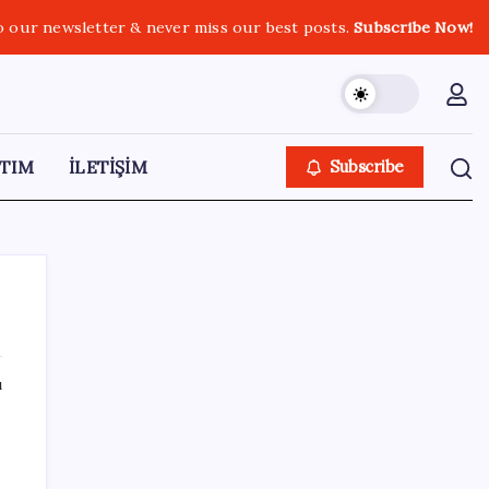
o our newsletter & never miss our best posts.
Subscribe Now!
TIM
İLETİŞİM
Subscribe
ı
SON YAZILAR
Google’da tarihi atama: Dev koltuğa hangi
Türk oturdu?