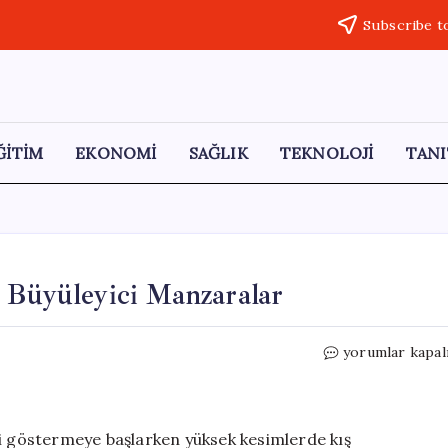
Subscribe t
ĞİTİM
EKONOMİ
SAĞLIK
TEKNOLOJİ
TANI
 Büyüleyici Manzaralar
Bingöl’de
yorumlar kapal
Doğanın
İki
Mevsimi:
Büyüleyici
ni göstermeye başlarken yüksek kesimlerde kış