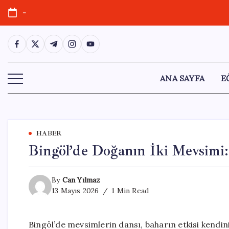
Skip
-
to
content
https://www.facebook.com/
https://twitter.com/
https://t.me/
https://www.instagram.com/
https://youtube.com/
ANA SAYFA
E
HABER
Bingöl’de Doğanın İki Mevsimi:
By
Can Yılmaz
13 Mayıs 2026
1 Min Read
Bingöl’de mevsimlerin dansı, baharın etkisi kendi