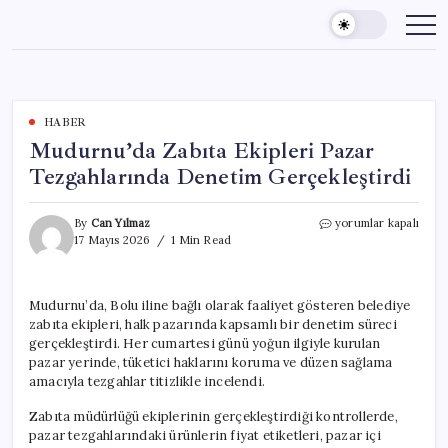
Skip
to
content
HABER
Mudurnu’da Zabıta Ekipleri Pazar
Tezgahlarında Denetim Gerçekleştirdi
Mudurnu’da
By
Can Yılmaz
yorumlar kapalı
Zabıta
17 Mayıs 2026
1 Min Read
Ekipleri
Pazar
Tezgahlarında
Mudurnu’da, Bolu iline bağlı olarak faaliyet gösteren belediye
Denetim
zabıta ekipleri, halk pazarında kapsamlı bir denetim süreci
Gerçekleştirdi
için
gerçekleştirdi. Her cumartesi günü yoğun ilgiyle kurulan
pazar yerinde, tüketici haklarını koruma ve düzen sağlama
amacıyla tezgahlar titizlikle incelendi.
Zabıta müdürlüğü ekiplerinin gerçekleştirdiği kontrollerde,
pazar tezgahlarındaki ürünlerin fiyat etiketleri, pazar içi