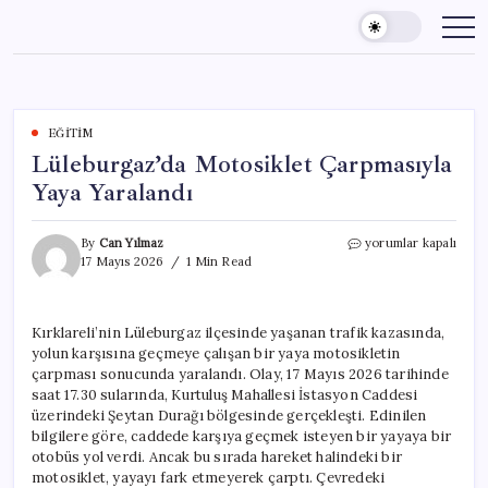
Skip
to
content
EĞITIM
Lüleburgaz’da Motosiklet Çarpmasıyla
Yaya Yaralandı
Lüleburgaz’da
By
Can Yılmaz
yorumlar kapalı
Motosiklet
17 Mayıs 2026
1 Min Read
Çarpmasıyla
Yaya
Yaralandı
Kırklareli’nin Lüleburgaz ilçesinde yaşanan trafik kazasında,
için
yolun karşısına geçmeye çalışan bir yaya motosikletin
çarpması sonucunda yaralandı. Olay, 17 Mayıs 2026 tarihinde
saat 17.30 sularında, Kurtuluş Mahallesi İstasyon Caddesi
üzerindeki Şeytan Durağı bölgesinde gerçekleşti. Edinilen
bilgilere göre, caddede karşıya geçmek isteyen bir yayaya bir
otobüs yol verdi. Ancak bu sırada hareket halindeki bir
motosiklet, yayayı fark etmeyerek çarptı. Çevredeki