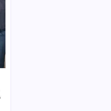
Google’da tarihi atama: Dev koltuğa hangi
Türk oturdu?
Hyundai IONIQ 6 Yenilendi: İşte Türkiye
Fiyatları
Son Dakika… YENİ Parti’nin il başkanına
gözaltı!
Müsavat Dervişoğlu: ‘Bu yasada tarif edilen
ikinci cumhuriyettir’
Anne sütü bebeğin ilk aşısı: ‘İlk 6 ay su
vermeyin’ uyarısı
Cem Küçük soruşturması: Beyaz TV
programcısı Tahir Sarıkaya gözaltına alındı
Akaryakıtta tabela değişiyor: Şimdi de
LPG’ye zam geliyor
ı
Trump, bakanlığa kritik minerallerin
ihracatına kısıtlama yetkisi verdi