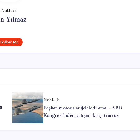
Author
n Yılmaz
Follow Me
Next
il
Başkan motoru müjdeledi ama… ABD
Kongresi’nden satışma karşı taarruz