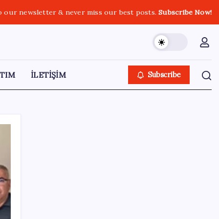
o our newsletter & never miss our best posts.
Subscribe Now!
TIM
İLETİŞİM
Subscribe
SON YAZILAR
Meta’dan Yazılımcılar için Yeni Araç: Muse
Code