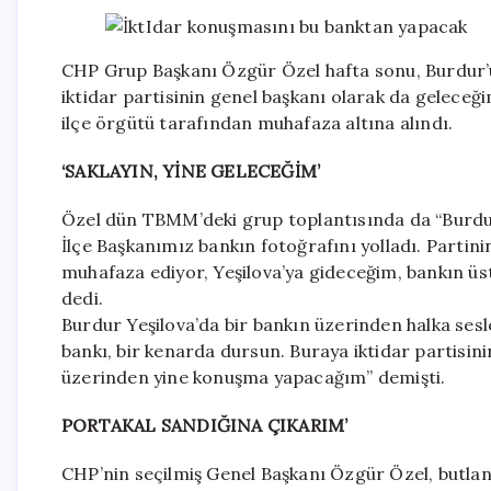
CHP Grup Başkanı Özgür Özel hafta sonu, Burdur’u
iktidar partisinin genel başkanı olarak da gelece
ilçe örgütü tarafından muhafaza altına alındı.
‘SAKLAYIN, YİNE GELECEĞİM’
Özel dün TBMM’deki grup toplantısında da “Burdur
İlçe Başkanımız bankın fotoğrafını yolladı. Partin
muhafaza ediyor, Yeşilova’ya gideceğim, bankın üs
dedi.
Burdur Yeşilova’da bir bankın üzerinden halka se
bankı, bir kenarda dursun. Buraya iktidar partisin
üzerinden yine konuşma yapacağım” demişti.
PORTAKAL SANDIĞINA ÇIKARIM’
CHP’nin seçilmiş Genel Başkanı Özgür Özel, butla