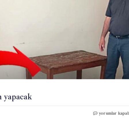
n yapacak
İktIdar
yorumlar kapal
konuşmasını
bu