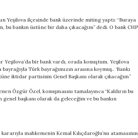
banktan
yapacak
için
n Yeşilova ilçesinde bank üzerinde miting yaptı: “Buraya
ğim, bu bankın üstüne bir daha çıkacağım” dedi. O bank CH
 Yeşilova’da bir bank vardı, orada konuştum. Yeşilova
in bayrağıyla Türk bayrağımızın arasına koymuş.. ‘Bankı
tüne iktidar partisinin Genel Başkanı olarak çıkacağım”
slenen Özgür Özel, konuşmasını tamalayınca “Kaldırın bu
in genel başkanı olarak da geleceğim ve bu bankın
n kararıyla mahkemenin Kemal Kılıçdaroğlu’nu atamasının