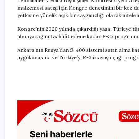
Temsilciler Meclisi Dış İlişkiler Komitesi Üyesi 
malzemesi satışı için Kongre denetimini bir kez 
yetkisine yönelik açık bir saygısızlığı olarak nitelen
Kongre’nin 2020 yılında çıkardığı yasa, Türkiye tü
almayacağını taahhüt edene kadar F-35 programın
Ankara’nın Rusya’dan S-400 sistemi satın alma ka
uygulamasına ve Türkiye’yi F-35 savaş uçağı pro