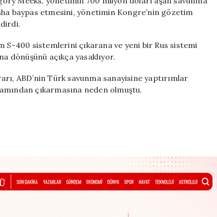
Gregory Meeks, yönetimin 700 milyon doları aşan savunma
daha baypas etmesini, yönetimin Kongre’nin gözetim
dirdi.
m S-400 sistemlerini çıkarana ve yeni bir Rus sistemi
a dönüşünü açıkça yasaklıyor.
rarı, ABD’nin Türk savunma sanayisine yaptırımlar
gramından çıkarmasına neden olmuştu.