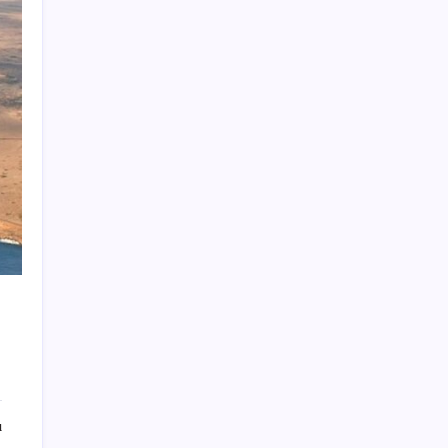
Google’da tarihi atama: Dev koltuğa hangi
Türk oturdu?
Hyundai IONIQ 6 Yenilendi: İşte Türkiye
Fiyatları
Son Dakika… YENİ Parti’nin il başkanına
gözaltı!
Müsavat Dervişoğlu: ‘Bu yasada tarif edilen
ikinci cumhuriyettir’
Anne sütü bebeğin ilk aşısı: ‘İlk 6 ay su
vermeyin’ uyarısı
Cem Küçük soruşturması: Beyaz TV
programcısı Tahir Sarıkaya gözaltına alındı
Akaryakıtta tabela değişiyor: Şimdi de
LPG’ye zam geliyor
Trump, bakanlığa kritik minerallerin
ihracatına kısıtlama yetkisi verdi
ı