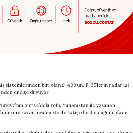
iş sistemlerinden biri olan S-400’ün, F-35’lerin radar izi
sinden endişe duyuyor.
rkiye’nin Suriye’deki rolü, Yunanistan ile yaşanan
 gönderme kararı nedeniyle de satışı durdurduğunu ifade
aptırımların kaldırılmasını talep etmiş, programa dönüş