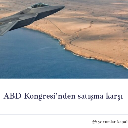
 ABD Kongresi’nden satışma karşı
Başkan
yorumlar kapal
motoru