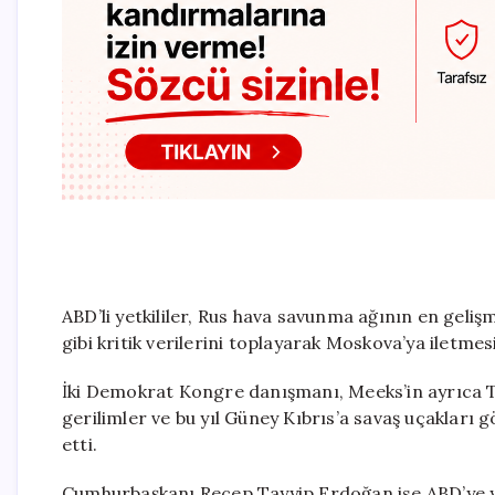
ABD’li yetkililer, Rus hava savunma ağının en gelişm
gibi kritik verilerini toplayarak Moskova’ya iletme
İki Demokrat Kongre danışmanı, Meeks’in ayrıca Tü
gerilimler ve bu yıl Güney Kıbrıs’a savaş uçakları
etti.
Cumhurbaşkanı Recep Tayyip Erdoğan ise ABD’ye y