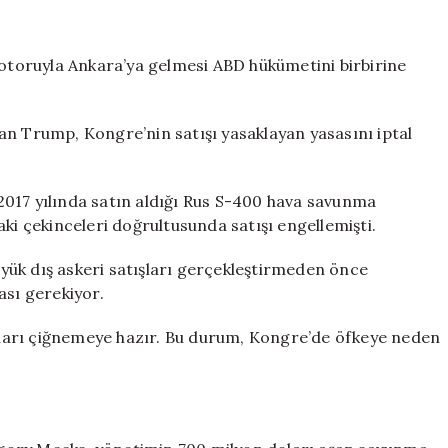
müjdeledi
ama…
ABD
toruyla Ankara’ya gelmesi ABD hükümetini birbirine
Kongresi’nden
satışma
karşı
an Trump, Kongre’nin satışı yasaklayan yasasını iptal
taarruz
için
2017 yılında satın aldığı Rus S-400 hava savunma
ki çekinceleri doğrultusunda satışı engellemişti.
ük dış askeri satışları gerçekleştirmeden önce
ası gerekiyor.
ları çiğnemeye hazır. Bu durum, Kongre’de öfkeye neden