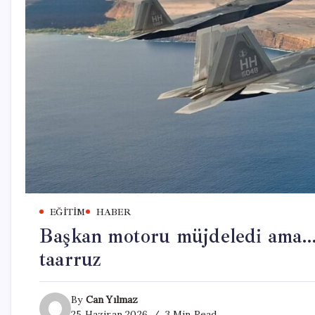
EĞITIM
HABER
Başkan motoru müjdeledi ama…
taarruz
By
Can Yılmaz
25 Haziran 2026
3 Min Read