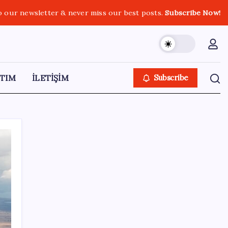
o our newsletter & never miss our best posts.
Subscribe Now!
TIM
İLETİŞİM
Subscribe
SON YAZILAR
Meta’dan Yazılımcılar için Yeni Araç: Muse
Code