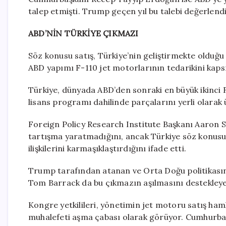
talep etmişti. Trump geçen yıl bu talebi değerlendir
ABD’NİN TÜRKİYE ÇIKMAZI
Söz konusu satış, Türkiye’nin geliştirmekte olduğ
ABD yapımı F-110 jet motorlarının tedarikini kaps
Türkiye, dünyada ABD’den sonraki en büyük ikinci F
lisans programı dahilinde parçalarını yerli olarak 
Foreign Policy Research Institute Başkanı Aaron S
tartışma yaratmadığını, ancak Türkiye söz konusu
ilişkilerini karmaşıklaştırdığını ifade etti.
Trump tarafından atanan ve Orta Doğu politikasın
Tom Barrack da bu çıkmazın aşılmasını destekleyen
Kongre yetkilileri, yönetimin jet motoru satış haml
muhalefeti aşma çabası olarak görüyor. Cumhurbaşka