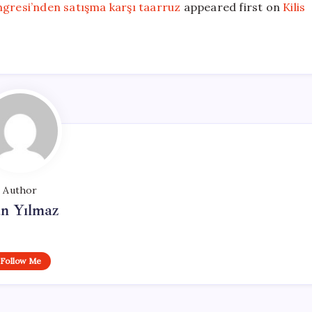
resi’nden satışma karşı taarruz
appeared first on
Kilis
Author
n Yılmaz
Follow Me