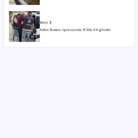
Next
Sahte ikamet operasyonu: 8 ilde 64 gözaltı
SON YAZILAR
Meta’dan Yazılımcılar için Yeni Araç: Muse Code
Google’da tarihi atama: Dev koltuğa hangi Türk
oturdu?