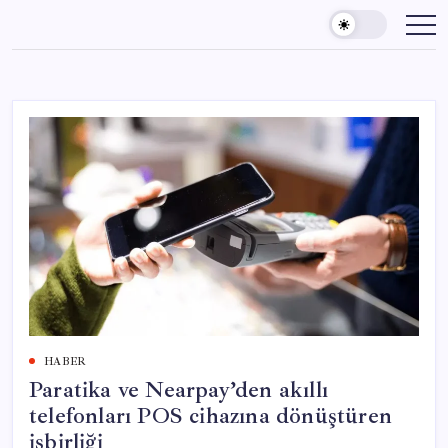
Skip
to
content
HABER
Paratika ve Nearpay’den akıllı
telefonları POS cihazına dönüştüren
işbirliği