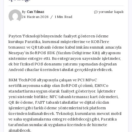
Paratika
By
Can Yılmaz
yorumlar kapalı
ve
24 Haziran 2026
1 Min Read
Nearpay’den
akıllı
telefonları
Payten Teknoloji bünyesinde faaliyet gösteren ödeme
POS
kuruluşu Paratika, kurumsal müşterilerine ve KOBİ’lere
cihazına
dönüştüren
temassız ve QR tabanlı ödeme kabul imkânı sunmak amacıyla
işbirliği
Nearpay’in SoftPOS SDK (Yazılım Geliştirme Kiti) altyapısını
için
sistemine entegre etti. Bu entegrasyon sayesinde işletmeler,
ek bir fiziksel POS donanımı yatırımı yapmadan doğrudan
Android cihazlar üzerinden tahsilat gerçekleştirebilecek.
BKM TechPOS altyapısıyla çalışan ve PCI MPoC
sertifikasyonuna sahip olan SoftPOS çözümü, EMVCo
standartlarına uygun olarak faaliyet gösteriyor. İşletmeler
yeni sistemle birlikte; NFC tabanlı temassız kart ödemeleri,
QR ile ödeme, FAST tabanlı tahsilatlar ve dijital cüzdan
işlemleri gibi farklı ödeme yöntemlerini tek platform
üzerinden kullanabilecek. Teknoloji, kurumların mevcut mobil
ve saha uygulamalarına entegre edilebileceği gibi, Paratika
tarafından sunulacak uygulama üzerinden de hizmete
alınabilecek.