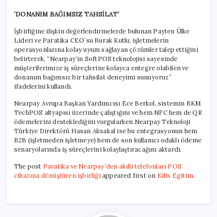
‘DONANIM BAĞIMSIZ TAHSİLAT’
İşbirliğine ilişkin değerlendirmelerde bulunan Payten Ülke
Lideri ve Paratika CEO’su Burak Kutlu, işletmelerin
operasyonlarına kolay uyum sağlayan çözümler talep ettiğini
belirterek, “Nearpay’in SoftPOS teknolojisi sayesinde
müşterilerimize iş süreçlerine kolayca entegre olabilen ve
donanım bağımsız bir tahsilat deneyimi sunuyoruz”
ifadelerini kullandı.
Nearpay Avrupa Başkan Yardımcısı Ece Berkol, sistemin BKM
TechPOS altyapısı üzerinde çalıştığını ve hem NFC hem de QR
ödemelerini desteklediğini vurgularken Nearpay Teknoloji
Türkiye Direktörü Hasan Aksakal ise bu entegrasyonun hem
B2B (işletmeden işletmeye) hem de son kullanıcı odaklı ödeme
senaryolarında iş süreçlerini kolaylaştıracağını aktardı.
The post
Paratika ve Nearpay’den akıllı telefonları POS
cihazına dönüştüren işbirliği
appeared first on
Kilis Egitim
.