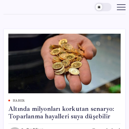
Skip
to
content
HABER
Altında milyonları korkutan senaryo:
Toparlanma hayalleri suya düşebilir