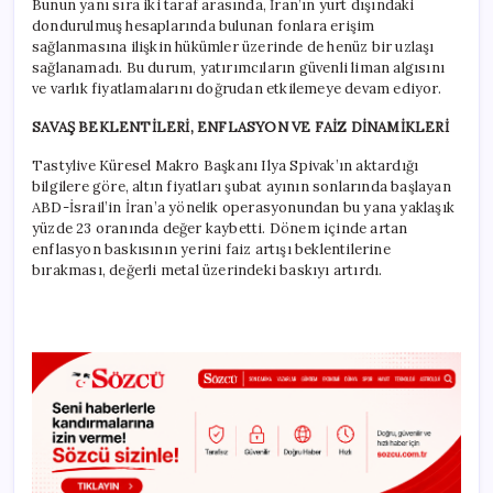
Bunun yanı sıra iki taraf arasında, İran’ın yurt dışındaki
dondurulmuş hesaplarında bulunan fonlara erişim
sağlanmasına ilişkin hükümler üzerinde de henüz bir uzlaşı
sağlanamadı. Bu durum, yatırımcıların güvenli liman algısını
ve varlık fiyatlamalarını doğrudan etkilemeye devam ediyor.
SAVAŞ BEKLENTİLERİ, ENFLASYON VE FAİZ DİNAMİKLERİ
Tastylive Küresel Makro Başkanı Ilya Spivak’ın aktardığı
bilgilere göre, altın fiyatları şubat ayının sonlarında başlayan
ABD-İsrail’in İran’a yönelik operasyonundan bu yana yaklaşık
yüzde 23 oranında değer kaybetti. Dönem içinde artan
enflasyon baskısının yerini faiz artışı beklentilerine
bırakması, değerli metal üzerindeki baskıyı artırdı.