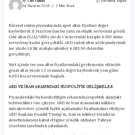
Altında
By
Can Yılmaz
yorumlar kapalı
milyonları
24 Haziran 2026
2 Min Read
korkutan
senaryo:
Toparlanma
Küresel emtia piyasalarında spot altın fiyatları değer
hayalleri
kaybederek 11 Haziran’dan bu yana en düşük seviyesini gördü.
suya
düşebilir
Ons altın (XAU/USD) yüzde 1’in üzerinde kayıpla 4.050 dolar
için
seviyesine kadar geri çekildi. ABD vadeli altın sözleşmelerinde
ise yüzde 1,6’lık azalışla işlemler 4.083,90 dolardan
gerçekleşti.
Yurt içinde ise ons altın fiyatlarındaki gerilemenin etkisiyle
gram altın yüzde 1,2 oranında değer kaybederek yeni güne
6.053 lira seviyesinde başladı.
ABD VE İRAN ARASINDAKİ JEOPOLİTİK GELİŞMELER
Piyasalardaki bu hareketliliğin arkasında jeopolitik alandaki
belirsizlikler öne çıkıyor. ABD ile İran arasındaki nükleer
müzakerelere yönelik farklı açıklamalar fiyatlamaları etkiliyor.
ABD Başkanı Donald Trump’ın, İran’ın nükleer tesislerin
denetlenmesini kabul ettiğine yönelik iddiaları Tahran
yönetimi tarafından yalanlandı.