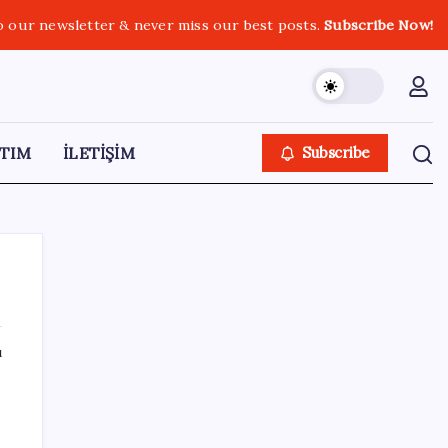
o our newsletter & never miss our best posts.
Subscribe Now!
TIM
İLETİŞİM
Subscribe
ı
SON YAZILAR
Son dakika… Menderes Belediye Başkanı
İlkay Çiçek ‘kesin ihraç’ talebiyle tedbirli