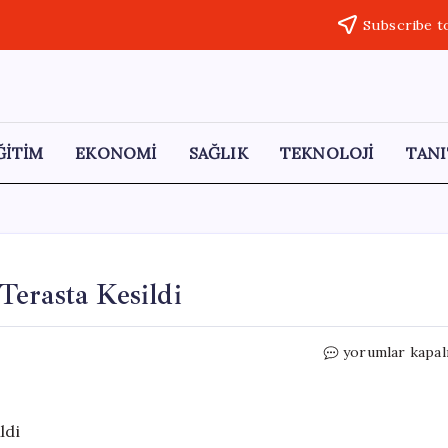
Subscribe t
ĞİTİM
EKONOMİ
SAĞLIK
TEKNOLOJİ
TANI
erasta Kesildi
Yüksek
yorumlar kapal
Katlarda
Kurban:
Boğa
Terasta