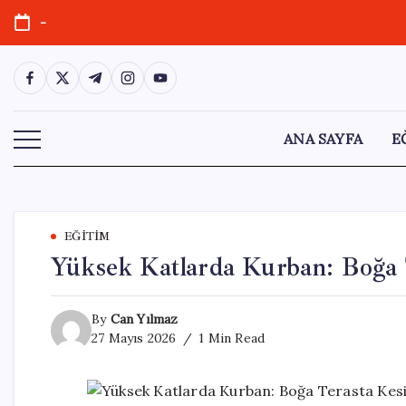
Skip
-
to
content
https://www.facebook.com/
https://twitter.com/
https://t.me/
https://www.instagram.com/
https://youtube.com/
ANA SAYFA
E
EĞITIM
Yüksek Katlarda Kurban: Boğa T
By
Can Yılmaz
27 Mayıs 2026
1 Min Read