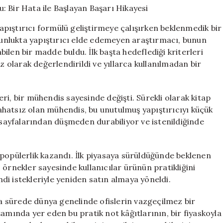
Doğuşu:
Bir
 yapıştırıcı formülü geliştirmeye çalışırken beklenmedik bir
Hata
oğunlukta yapıştırıcı elde edemeyen araştırmacı, bunun
ile
ilen bir madde buldu. İlk başta hedeflediği kriterleri
Başlayan
Başarı
z olarak değerlendirildi ve yıllarca kullanılmadan bir
Hikayesi
için
ri, bir mühendis sayesinde değişti. Sürekli olarak kitap
hatsız olan mühendis, bu unutulmuş yapıştırıcıyı küçük
p sayfalarından düşmeden durabiliyor ve istenildiğinde
la popülerlik kazandı. İlk piyasaya sürüldüğünde beklenen
 örnekler sayesinde kullanıcılar ürünün pratikliğini
endi istekleriyle yeniden satın almaya yöneldi.
ısa sürede dünya genelinde ofislerin vazgeçilmez bir
amında yer eden bu pratik not kâğıtlarının, bir fiyaskoyla