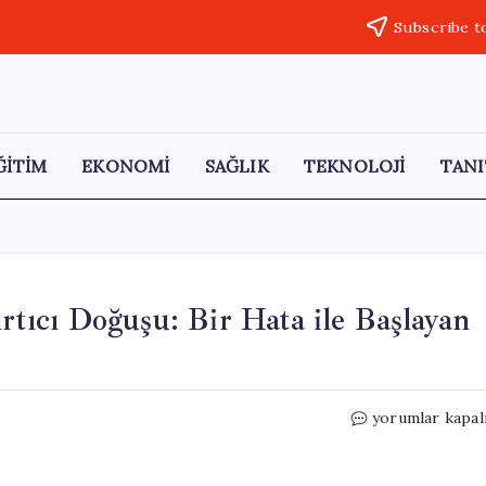
Subscribe t
ĞİTİM
EKONOMİ
SAĞLIK
TEKNOLOJİ
TANI
ırtıcı Doğuşu: Bir Hata ile Başlayan
Yapışkanlı
yorumlar kapal
Not
Kâğıtlarının
Şaşırtıcı