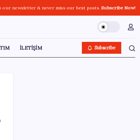
o our newsletter & never miss our best posts.
Subscribe Now!
TIM
İLETİŞİM
Subscribe
SON YAZILAR
ı
Meta’dan Yazılımcılar için Yeni Araç: Muse
Code