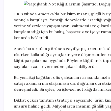
1968 yılında Amerika’da bir bilim insanı, güçlü bir
sonuçla karşılaştı. Yaptığı deneylerde, istediği y
yerine yüzeylere yapışmayan, zahmetsizce çıkarılab
karşılamadığı için bu buluş, başarısız ve işe yarama
kenarda bekletildi.
Ancak bu sıradan görünen zayıf yapıştırıcının kade
okurken kullandığı ayraçların yere düşmesinden ra
kâğıt parçalarına uyguladı. Böylece kâğıtlar, kita
sayfalara zarar vermeden çıkarılabiliyordu.
Bu yenilikçi kâğıtlar, ofis çalışanları arasında hız
satış rakamlarına ulaşamasa da, dağıtılan ücretsiz
deneyimledi. Bireyler, bu işlevsel not kâğıtlarını k
Dikkat çekici tanıtım stratejisi sayesinde, ürün k
unsuru haline geldi. Milyonlarca insanın günlük yaş