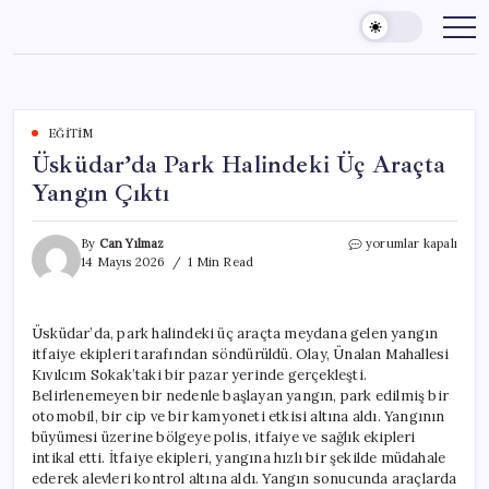
Skip
to
content
EĞITIM
Üsküdar’da Park Halindeki Üç Araçta
Yangın Çıktı
Üsküdar’da
By
Can Yılmaz
yorumlar kapalı
Park
14 Mayıs 2026
1 Min Read
Halindeki
Üç
Araçta
Üsküdar’da, park halindeki üç araçta meydana gelen yangın
Yangın
itfaiye ekipleri tarafından söndürüldü. Olay, Ünalan Mahallesi
Çıktı
için
Kıvılcım Sokak’taki bir pazar yerinde gerçekleşti.
Belirlenemeyen bir nedenle başlayan yangın, park edilmiş bir
otomobil, bir cip ve bir kamyoneti etkisi altına aldı. Yangının
büyümesi üzerine bölgeye polis, itfaiye ve sağlık ekipleri
intikal etti. İtfaiye ekipleri, yangına hızlı bir şekilde müdahale
ederek alevleri kontrol altına aldı. Yangın sonucunda araçlarda