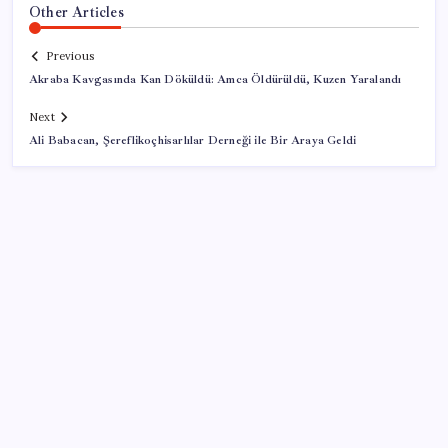
Other Articles
Previous
Akraba Kavgasında Kan Döküldü: Amca Öldürüldü, Kuzen Yaralandı
Next
Ali Babacan, Şereflikoçhisarlılar Derneği ile Bir Araya Geldi
SON YAZILAR
Sürekli maddi sorun yaşayan insanların beyni daha
çabuk yaşlanabiliyor: ‘Beyin de yoruluyor’