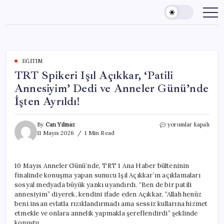
Skip
to
content
EĞITIM
TRT Spikeri Işıl Açıkkar, ‘Patili
Annesiyim’ Dedi ve Anneler Günü’nde
İşten Ayrıldı!
TRT
By
Can Yılmaz
yorumlar kapalı
Spikeri
11 Mayıs 2026
1 Min Read
Işıl
Açıkkar,
‘Patili
10 Mayıs Anneler Günü’nde, TRT 1 Ana Haber bülteninin
Annesiyim’
finalinde konuşma yapan sunucu Işıl Açıkkar’ın açıklamaları
Dedi
ve
sosyal medyada büyük yankı uyandırdı. “Ben de bir patili
Anneler
annesiyim” diyerek, kendini ifade eden Açıkkar, “Allah henüz
Günü’nde
beni insan evlatla rızıklandırmadı ama sessiz kullarına hizmet
İşten
etmekle ve onlara annelik yapmakla şereflendirdi” şeklinde
Ayrıldı!
konuştu.