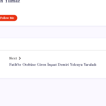
n Yılmaz
Follow Me
Next
Fatih’te Otobüse Giren İnşaat Demiri Yolcuyu Yaraladı