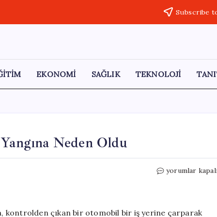
Subscribe t
ĞİTİM
EKONOMİ
SAĞLIK
TEKNOLOJİ
TANI
ç Yangına Neden Oldu
Şişli’de
yorumlar kapal
Kontrolden
Çıkan
Araç
Yangına
a, kontrolden çıkan bir otomobil bir iş yerine çarparak