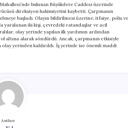
Neden
e Mahallesi’nde bulunan Büyükdere Caddesi üzerinde
Oldu
rücüsü direksiyon hakimiyetini kaybetti. Çarpmanın
için
lmeye başladı. Olayın bildirilmesi üzerine, itfaiye, polis v
da yaralanan iki kişi, çevredeki vatandaşlar ve acil
alılar, olay yerinde yapılan ilk yardımın ardından
trol altına alarak söndürdü. Ancak, çarpmanın etkisiyle
 olay yerinden kaldırıldı. İş yerinde ise önemli maddi
Author