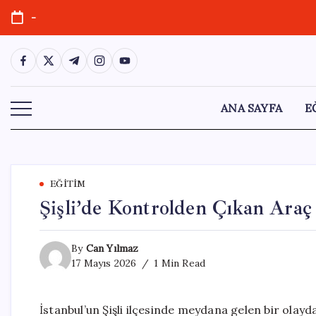
Skip
-
to
content
https://www.facebook.com/
https://twitter.com/
https://t.me/
https://www.instagram.com/
https://youtube.com/
ANA SAYFA
E
EĞITIM
Şişli’de Kontrolden Çıkan Ara
By
Can Yılmaz
17 Mayıs 2026
1 Min Read
İstanbul’un Şişli ilçesinde meydana gelen bir olayd