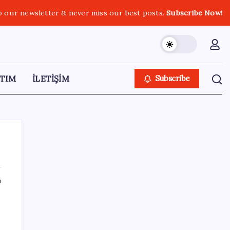
o our newsletter & never miss our best posts.
Subscribe Now!
TIM
İLETİŞİM
Subscribe
ı
SON YAZILAR
Google’da tarihi atama: Dev koltuğa hangi
Türk oturdu?