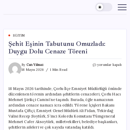
Skip
to
content
EĞITIM
Şehit Eşinin Tabutunu Omuzladı:
Duygu Dolu Cenaze Töreni
Şehit
By
Can Yılmaz
yorumlar kapalı
Eşinin
18 Mayıs 2026
1 Min Read
Tabutunu
Omuzladı:
Duygu
18 Mayıs 2026 tarihinde, Çorlu İlçe Emniyet Müdürlüğü önünde
Dolu
düzenlenen törenin ardından şehitlerin cenazeleri, Çorlu Hacı
Cenaze
Töreni
Mehmet Şirikçi Camisi’ne taşındı. Burada, öğle namazının
için
ardından cenaze namazı icra edildi. Törene İçişleri Bakanı
Mustafa Çiftçi, Emniyet Genel Müdürü Ali Fidan, Tekirdağ
Valisi Recep Soytürk, 5’inci Kolordu Komutanı Tümgeneral
Mehmet Cafer Aksoytürk, milletvekilleri, belediye başkanları,
şehitlerin aileleri ve çok sayıda vatandaş katıldı.