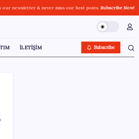
o our newsletter & never miss our best posts.
Subscribe Now!
TIM
İLETİŞİM
Subscribe
SON YAZILAR
ı
Meta’dan Yazılımcılar için Yeni Araç: Muse
Code