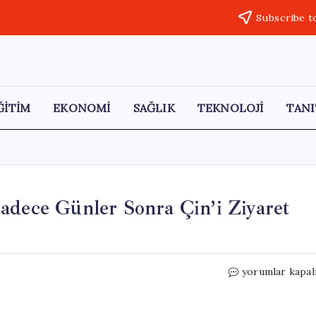
Subscribe t
ĞİTİM
EKONOMİ
SAĞLIK
TEKNOLOJİ
TANI
adece Günler Sonra Çin’i Ziyaret
Putin,
yorumlar kapal
Trump’ın
Ziyaretinden
Sadece