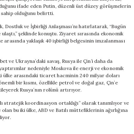
yduğunu ifade eden Putin, düzenli üst düzey görüşmelerin
 sahip olduğunu belirtti.
, Dostluk ve İşbirliği Anlaşması’nı hatırlatarak, “Bugün
e ulaştı,” şeklinde konuştu. Ziyaret sırasında ekonomik
lke arasında yaklaşık 40 işbirliği belgesinin imzalanması
et ve Ukrayna’daki savaş, Rusya ile Çin’i daha da
 yaptırımlar nedeniyle Moskova ile enerji ve ekonomik
 iki ülke arasındaki ticaret hacminin 240 milyar doları
nemli bir kısmı, özellikle petrol ve doğal gaz, Çin’e
kileyerek Rusya’nın rolünü artırıyor.
mlı stratejik koordinasyon ortaklığı” olarak tanımlıyor ve
olan bu iki ülke, ABD ve Batılı müttefiklerinin ağırlığına
liyor.