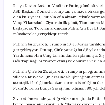
Rusya Devlet Başkanı Vladimir Putin, günümüzdeki s
ABD Başkanı Donald Trump’tan yalnızca birkaç gün 
olan bu ziyaret, Putin’in dün akşam Pekin’e varması
Vang Yi karşıladı. Ziyaretin ilk günü, Tiananmen M
başlayacak. Törenin ardından Putin, Çin Devlet Baş
müzakereler gerçekleştirecek.
Putin’in bu ziyareti, Trump’ın 13-15 Mayıs tarihle
gerçekleşiyor. Trump, Çin’e yaptığı bu 8,5 yıl ara
Yardımcısı Han Cıng tarafından karşılanmıştı. Zi
Gök Tapınağı’nı ziyaret etmiş ve onuruna verilen 
Putin’in Çin’e bu 25. ziyareti, Trump’ın programın
yıllarda Rusya ve Çin arasındaki işbirliğinin artması
stratejik işbirliği mekanizmalarının işlerliği bu du
Pekin’de İkinci Dünya Savaşı’nın bitişinin 80. yılı d
Ziyaret öncesinde yaptığı video mesajında Putin, 
bir rol oynadığını vurguladı. “Barış ve evrensel ref