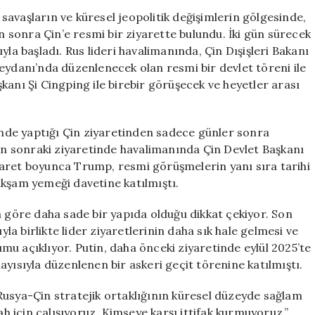
Günler
avaşların ve küresel jeopolitik değişimlerin gölgesinde,
Sonra
sonra Çin’e resmi bir ziyarette bulundu. İki gün sürecek
Çin’i
yla başladı. Rus lideri havalimanında, Çin Dışişleri Bakanı
Ziyaret
eydanı’nda düzenlenecek olan resmi bir devlet töreni ile
Etti
kanı Şi Cingping ile birebir görüşecek ve heyetler arası
için
rinde yaptığı Çin ziyaretinden sadece günler sonra
dan sonraki ziyaretinde havalimanında Çin Devlet Başkanı
yaret boyunca Trump, resmi görüşmelerin yanı sıra tarihi
akşam yemeği davetine katılmıştı.
a göre daha sade bir yapıda olduğu dikkat çekiyor. Son
yla birlikte lider ziyaretlerinin daha sık hale gelmesi ve
rumu açıklıyor. Putin, daha önceki ziyaretinde eylül 2025’te
olayısıyla düzenlenen bir askeri geçit törenine katılmıştı.
Rusya-Çin stratejik ortaklığının küresel düzeyde sağlam
ah için çalışıyoruz. Kimseye karşı ittifak kurmuyoruz,”