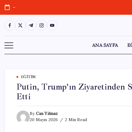
Skip
-
to
content
https://www.facebook.com/
https://twitter.com/
https://t.me/
https://www.instagram.com/
https://youtube.com/
ANA SAYFA
E
EĞITIM
Putin, Trump’ın Ziyaretinden S
Etti
By
Can Yılmaz
20 Mayıs 2026
2 Min Read