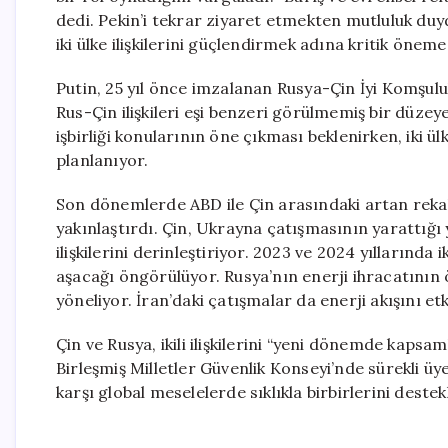
dedi. Pekin’i tekrar ziyaret etmekten mutluluk du
iki ülke ilişkilerini güçlendirmek adına kritik öneme
Putin, 25 yıl önce imzalanan Rusya-Çin İyi Komşuluk
Rus-Çin ilişkileri eşi benzeri görülmemiş bir düzey
işbirliği konularının öne çıkması beklenirken, iki ü
planlanıyor.
Son dönemlerde ABD ile Çin arasındaki artan rekab
yakınlaştırdı. Çin, Ukrayna çatışmasının yarattığı
ilişkilerini derinleştiriyor. 2023 ve 2024 yıllarında
aşacağı öngörülüyor. Rusya’nın enerji ihracatının ö
yöneliyor. İran’daki çatışmalar da enerji akışını et
Çin ve Rusya, ikili ilişkilerini “yeni dönemde kapsa
Birleşmiş Milletler Güvenlik Konseyi’nde sürekli üye 
karşı global meselelerde sıklıkla birbirlerini destek