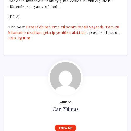
“Modern mühendislik anlayışının kökleri büyük ölçüde bu
dönemlere dayanıyor” dedi.
(DHA)
The post
Patara’da binlerce yıl sonra bir ilk yaşandı: Tam 20
kilometre uzaktan getirip yeniden akıttılar
appeared first on
Kilis Egitim
.
Author
Can Yılmaz
Follow Me