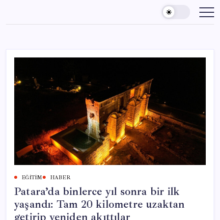
Skip
to
content
EĞITIM
HABER
Patara’da binlerce yıl sonra bir ilk
yaşandı: Tam 20 kilometre uzaktan
getirip yeniden akıttılar