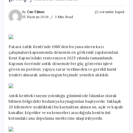
Patara’da
By
Can Yılmaz
yorumlar kapalı
binlerce
25 Haziran 2026
3 Min Read
yıl
sonra
bir
ilk
yaşandı:
Patara Antik Kenti’nde 1988’den bu yana süren kazı
Tam
çalışmaları kapsamında dönemin en görkemli yapılarından
20
kilometre
Kent Kapısı’ndaki restorasyon 2025 yılında tamamlandı.
uzaktan
Kapının üzerinde antik dönemde bir güç gösterisi işlevi
getirip
gören su perdesi, yapıya zarar verilmeden ve gerekli kurul
yeniden
izinleri alınarak aslına uygun biçimde yeniden akıtıldı.
akıttılar
için
Antik kentteki suyun yolculuğu, günümüzde İslamlar olarak
bilinen bölgedeki Bodamya kaynağından başlıyordu. Yaklaşık
20 kilometre uzaklıktaki bu kaynaktan alınan su, açık ve kapalı
kanallar, köprüler ve su kemerleri aracılığıyla kentin üst
kotundaki ana depolama merkezine ulaştırılıyordu.