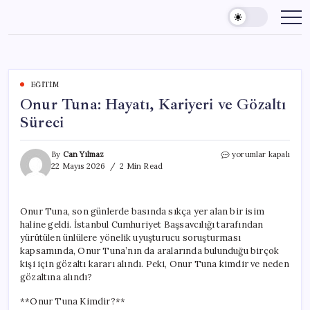
Skip
to
content
EĞITIM
Onur Tuna: Hayatı, Kariyeri ve Gözaltı
Süreci
Onur
By
Can Yılmaz
yorumlar kapalı
Tuna:
22 Mayıs 2026
2 Min Read
Hayatı,
Kariyeri
ve
Onur Tuna, son günlerde basında sıkça yer alan bir isim
Gözaltı
haline geldi. İstanbul Cumhuriyet Başsavcılığı tarafından
Süreci
için
yürütülen ünlülere yönelik uyuşturucu soruşturması
kapsamında, Onur Tuna’nın da aralarında bulunduğu birçok
kişi için gözaltı kararı alındı. Peki, Onur Tuna kimdir ve neden
gözaltına alındı?
**Onur Tuna Kimdir?**