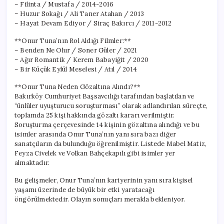
– Filinta / Mustafa / 2014-2016
– Huzur Sokağı / Ali Taner Atahan / 2013
– Hayat Devam Ediyor / Siraç Bakırcı / 2011-2012
**Onur Tuna’nın Rol Aldığı Filmler:**
– Benden Ne Olur / Soner Güler / 2021
– Ağır Romantik / Kerem Babayiğit / 2020
– Bir Küçük Eylül Meselesi / Atıl / 2014
**Onur Tuna Neden Gözaltına Alındı?**
Bakırköy Cumhuriyet Başsavcılığı tarafından başlatılan ve
“ünlüler uyuşturucu soruşturması” olarak adlandırılan süreçte,
toplamda 25 kişi hakkında gözaltı kararı verilmiştir.
Soruşturma çerçevesinde 14 kişinin gözaltına alındığı ve bu
isimler arasında Onur Tuna’nın yanı sıra bazı diğer
sanatçıların da bulunduğu öğrenilmiştir. Listede Mabel Matiz,
Feyza Civelek ve Volkan Bahçekapılı gibi isimler yer
almaktadır.
Bu gelişmeler, Onur Tuna’nın kariyerinin yanı sıra kişisel
yaşamı üzerinde de büyük bir etki yaratacağı
öngörülmektedir. Olayın sonuçları merakla bekleniyor.