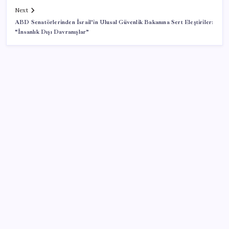
Next
ABD Senatörlerinden İsrail’in Ulusal Güvenlik Bakanına Sert Eleştiriler:
“İnsanlık Dışı Davranışlar”
SON YAZILAR
Google’da tarihi atama: Dev koltuğa hangi Türk
oturdu?
Hyundai IONIQ 6 Yenilendi: İşte Türkiye Fiyatları
Son Dakika… YENİ Parti’nin il başkanına gözaltı!
Müsavat Dervişoğlu: ‘Bu yasada tarif edilen ikinci