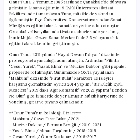
Onur Tuna, 2 Temmuz 1985 tarihinde Çanakkale’de dünyaya
gelmiştir. Lisans eğitimini 9 Eylül Üniversitesi İktisat
Fakültesi’nde tamamlayan Tuna, müzikle de yakından
ilgilenmiştir. Ege Üniversitesi Konservatuvarı’ndan Sanat
Müziği ses eğitimi alarak sanat kariyerine adım atmıştır.
Ortaokul ve lise yıllarında tiyatro sahnelerinde yer almış,
İzmir Müjdat Gezen Sanat Merkezi’nde 2.5 yıl oyunculuk
eğitimi alarak kendini geliştirmiştir.
Onur Tuna, 2011 yılında “Hayat Devam Ediyor” dizisinde
profesyonel oyunculuğa adım atmıştır. Ardından “Filinta”,
“Cesur Yürek”, “Yasak Elma” ve “Mucize Doktor” gibi popüler
projelerde rol almıştır. Günümüzde FOX’ta yayınlanan
“Mahkum” dizisinde “Fırat Bulut” karakteri ile izleyici
karşısına çıkmaktadır. Ayrıca 2014 yapımı “Bir Küçük Eylül
Meselesi”, 2019’daki “Ağır Romantik” ve 2021 yapımı “Benden
Ne Olur” gibi filmlerde de yer almıştır. Müzik kariyerine de
yönelmiş, gitar ve piyano çalmaktadır.
**Onur Tuna’nın Rol Aldığı Diziler:**
– Mahkum / Savcı Fırat Bulut / 2021
– Mucize Doktor / Ferman Eryiğit / 2019-2021
– Yasak Elma / Alihan Taşdemir / 2018-2019
– Cesur Yürek / Ömer Korkmaz / 2016-2017