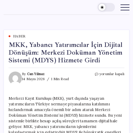
Skip
to
content
HABER
MKK, Yabancı Yatırımcılar İçin Dijital
Dönüşüm: Merkezi Doküman Yönetim
Sistemi (MDYS) Hizmete Girdi
MKK,
By
Can Yılmaz
yorumlar kapalı
Yabancı
14 Mayıs 2026
1 Min Read
Yatırımcılar
İçin
Dijital
Merkezi Kayıt Kuruluşu (MKK), yurt dışında yaşayan
Dönüşüm:
yatırımcıların Türkiye sermaye piyasalarına katılımını
Merkezi
Doküman
hızlandırmak amacıyla önemli bir adım atarak Merkezi
Yönetim
Doküman Yönetim Sistemi’ni (MDYS) hizmete sundu. Bu yeni
Sistemi
sistemle birlikte hesap açılış süreçleri tamamen dijital hale
(MDYS)
geliyor. MKK, yabancı yatırımcıların işlemlerini
Hizmete
kolaylaştırmak için geliştirdiği MDYS ile bürokratik engelleri