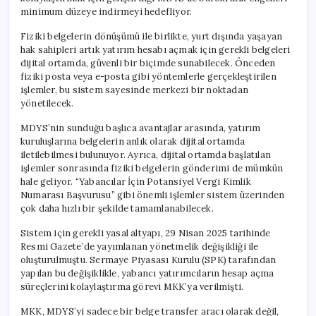
Girdi
minimum düzeye indirmeyi hedefliyor.
için
Fiziki belgelerin dönüşümü ile birlikte, yurt dışında yaşayan
hak sahipleri artık yatırım hesabı açmak için gerekli belgeleri
dijital ortamda, güvenli bir biçimde sunabilecek. Önceden
fiziki posta veya e-posta gibi yöntemlerle gerçekleştirilen
işlemler, bu sistem sayesinde merkezi bir noktadan
yönetilecek.
MDYS’nin sunduğu başlıca avantajlar arasında, yatırım
kuruluşlarına belgelerin anlık olarak dijital ortamda
iletilebilmesi bulunuyor. Ayrıca, dijital ortamda başlatılan
işlemler sonrasında fiziki belgelerin gönderimi de mümkün
hale geliyor. “Yabancılar İçin Potansiyel Vergi Kimlik
Numarası Başvurusu” gibi önemli işlemler sistem üzerinden
çok daha hızlı bir şekilde tamamlanabilecek.
Sistem için gerekli yasal altyapı, 29 Nisan 2025 tarihinde
Resmi Gazete’de yayımlanan yönetmelik değişikliği ile
oluşturulmuştu. Sermaye Piyasası Kurulu (SPK) tarafından
yapılan bu değişiklikle, yabancı yatırımcıların hesap açma
süreçlerini kolaylaştırma görevi MKK’ya verilmişti.
MKK, MDYS’yi sadece bir belge transfer aracı olarak değil,