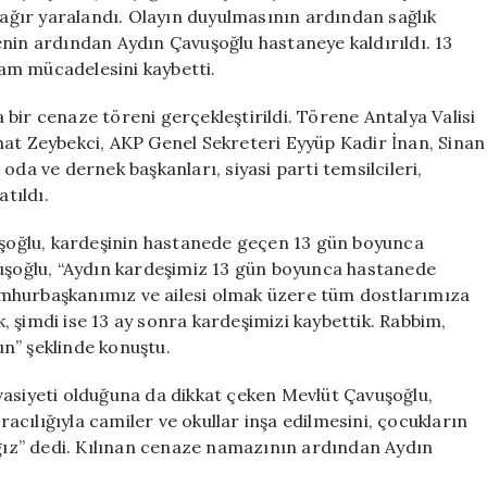
için
k ağır yaralandı. Olayın duyulmasının ardından sağlık
alenin ardından Aydın Çavuşoğlu hastaneye kaldırıldı. 13
am mücadelesini kaybetti.
bir cenaze töreni gerçekleştirildi. Törene Antalya Valisi
hat Zeybekci, AKP Genel Sekreteri Eyyüp Kadir İnan, Sinan
, oda ve dernek başkanları, siyasi parti temsilcileri,
atıldı.
oğlu, kardeşinin hastanede geçen 13 gün boyunca
vuşoğlu, “Aydın kardeşimiz 13 gün boyunca hastanede
mhurbaşkanımız ve ailesi olmak üzere tüm dostlarımıza
 şimdi ise 13 ay sonra kardeşimizi kaybettik. Rabbim,
n” şeklinde konuştu.
vasiyeti olduğuna da dikkat çeken Mevlüt Çavuşoğlu,
aracılığıyla camiler ve okullar inşa edilmesini, çocukların
ağız” dedi. Kılınan cenaze namazının ardından Aydın