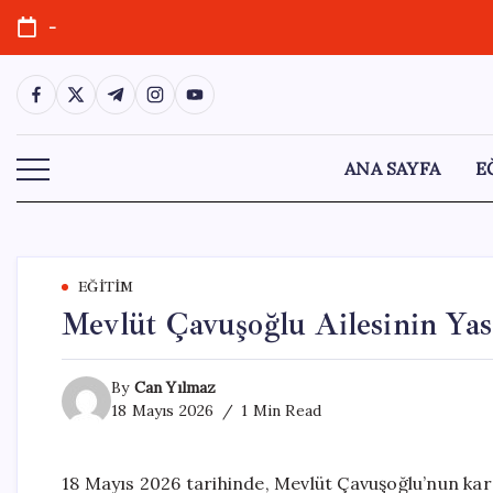
Skip
-
to
content
https://www.facebook.com/
https://twitter.com/
https://t.me/
https://www.instagram.com/
https://youtube.com/
ANA SAYFA
E
EĞITIM
Mevlüt Çavuşoğlu Ailesinin Ya
By
Can Yılmaz
18 Mayıs 2026
1 Min Read
18 Mayıs 2026 tarihinde, Mevlüt Çavuşoğlu’nun kar