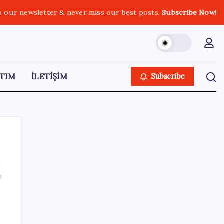
o our newsletter & never miss our best posts.
Subscribe Now!
TIM
İLETİŞİM
Subscribe
ı
SON YAZILAR
Son dakika… Menderes Belediye Başkanı
İlkay Çiçek ‘kesin ihraç’ talebiyle tedbirli