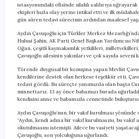
istasyonundaki ofisinde silahlı saldırıya uğrayara
ekipleri hızla olay yerine intikal etti ve ilk müdah
gün süren tedavi sürecinin ardından maalesef yaş
Aydın Çavuşoğlu için Türkler Merkez Mezarlığı’nda 
Hulusi Şahin, AK Parti Genel Başkan Yardımcısı Ni
Oğan, çeşitli kaymakamlık yetkilileri, milletvekilleri
Çavuşoğlu ailesinin yakınları ve çok sayıda seveni k
Törende duygusal bir konuşma yapan Mevlüt Çavuş
kendilerine destek olan herkese teşekkür etti. Ça
tedavi gördü. Bu süreçte yanımızda olan başta Cu
minnettarız. 13 ay önce babamızı burada uğurladık,
kendisini anne ve babamızla cennetinde buluştursu
Aydın Çavuşoğlu’nun, bir vakıf kurulması yönünde 
“Aydın, kendi adına bir vakıf kurulmasını, bu vakıf 
okutulmasını istemişti. Ailece bu vasiyeti yaşatac
Çavuşoğlu, son yolculuğuna uğurlandı.