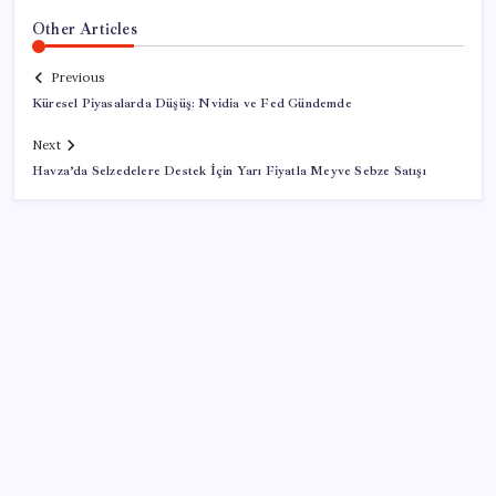
Other Articles
Previous
Küresel Piyasalarda Düşüş: Nvidia ve Fed Gündemde
Next
Havza’da Selzedelere Destek İçin Yarı Fiyatla Meyve Sebze Satışı
SON YAZILAR
Hyundai IONIQ 6 Yenilendi: İşte Türkiye Fiyatları