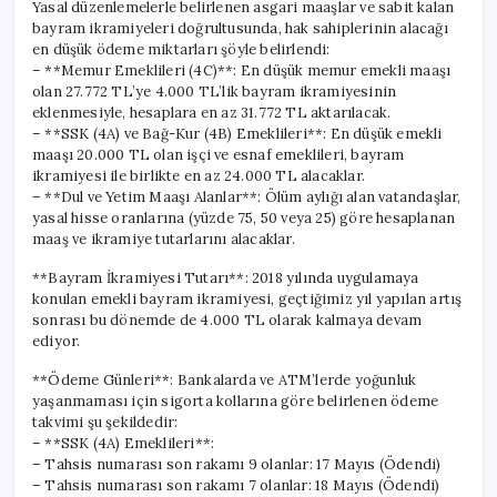
Yasal düzenlemelerle belirlenen asgari maaşlar ve sabit kalan
bayram ikramiyeleri doğrultusunda, hak sahiplerinin alacağı
en düşük ödeme miktarları şöyle belirlendi:
– **Memur Emeklileri (4C)**: En düşük memur emekli maaşı
olan 27.772 TL’ye 4.000 TL’lik bayram ikramiyesinin
eklenmesiyle, hesaplara en az 31.772 TL aktarılacak.
– **SSK (4A) ve Bağ-Kur (4B) Emeklileri**: En düşük emekli
maaşı 20.000 TL olan işçi ve esnaf emeklileri, bayram
ikramiyesi ile birlikte en az 24.000 TL alacaklar.
– **Dul ve Yetim Maaşı Alanlar**: Ölüm aylığı alan vatandaşlar,
yasal hisse oranlarına (yüzde 75, 50 veya 25) göre hesaplanan
maaş ve ikramiye tutarlarını alacaklar.
**Bayram İkramiyesi Tutarı**: 2018 yılında uygulamaya
konulan emekli bayram ikramiyesi, geçtiğimiz yıl yapılan artış
sonrası bu dönemde de 4.000 TL olarak kalmaya devam
ediyor.
**Ödeme Günleri**: Bankalarda ve ATM’lerde yoğunluk
yaşanmaması için sigorta kollarına göre belirlenen ödeme
takvimi şu şekildedir:
– **SSK (4A) Emeklileri**:
– Tahsis numarası son rakamı 9 olanlar: 17 Mayıs (Ödendi)
– Tahsis numarası son rakamı 7 olanlar: 18 Mayıs (Ödendi)