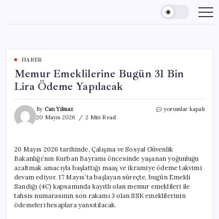
Skip
to
content
HABER
Memur Emeklilerine Bugün 31 Bin
Lira Ödeme Yapılacak
Memur
By
Can Yılmaz
yorumlar kapalı
Emeklilerine
20 Mayıs 2026
2 Min Read
Bugün
31
Bin
20 Mayıs 2026 tarihinde, Çalışma ve Sosyal Güvenlik
Lira
Bakanlığı’nın Kurban Bayramı öncesinde yaşanan yoğunluğu
Ödeme
Yapılacak
azaltmak amacıyla başlattığı maaş ve ikramiye ödeme takvimi
için
devam ediyor. 17 Mayıs’ta başlayan süreçte, bugün Emekli
Sandığı (4C) kapsamında kayıtlı olan memur emeklileri ile
tahsis numarasının son rakamı 3 olan SSK emeklilerinin
ödemeleri hesaplara yansıtılacak.