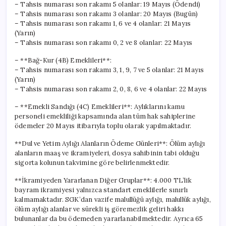
– Tahsis numarası son rakamı 5 olanlar: 19 Mayıs (Ödendi)
– Tahsis numarası son rakamı 3 olanlar: 20 Mayıs (Bugün)
– Tahsis numarası son rakamı 1, 6 ve 4 olanlar: 21 Mayıs
(Yarın)
– Tahsis numarası son rakamı 0, 2 ve 8 olanlar: 22 Mayıs
– **Bağ-Kur (4B) Emeklileri**:
– Tahsis numarası son rakamı 3, 1, 9, 7 ve 5 olanlar: 21 Mayıs
(Yarın)
– Tahsis numarası son rakamı 2, 0, 8, 6 ve 4 olanlar: 22 Mayıs
– **Emekli Sandığı (4C) Emeklileri**: Aylıklarını kamu
personeli emekliliği kapsamında alan tüm hak sahiplerine
ödemeler 20 Mayıs itibarıyla toplu olarak yapılmaktadır.
**Dul ve Yetim Aylığı Alanların Ödeme Günleri**: Ölüm aylığı
alanların maaş ve ikramiyeleri, dosya sahibinin tabi olduğu
sigorta kolunun takvimine göre belirlenmektedir.
**İkramiyeden Yararlanan Diğer Gruplar**: 4.000 TL’lik
bayram ikramiyesi yalnızca standart emeklilerle sınırlı
kalmamaktadır. SGK’dan vazife malullüğü aylığı, malullük aylığı,
ölüm aylığı alanlar ve sürekli iş göremezlik geliri hakkı
bulunanlar da bu ödemeden yararlanabilmektedir. Ayrıca 65