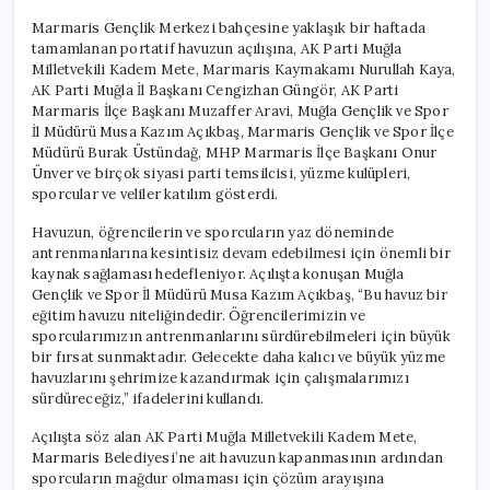
Marmaris Gençlik Merkezi bahçesine yaklaşık bir haftada
tamamlanan portatif havuzun açılışına, AK Parti Muğla
Milletvekili Kadem Mete, Marmaris Kaymakamı Nurullah Kaya,
AK Parti Muğla İl Başkanı Cengizhan Güngör, AK Parti
Marmaris İlçe Başkanı Muzaffer Aravi, Muğla Gençlik ve Spor
İl Müdürü Musa Kazım Açıkbaş, Marmaris Gençlik ve Spor İlçe
Müdürü Burak Üstündağ, MHP Marmaris İlçe Başkanı Onur
Ünver ve birçok siyasi parti temsilcisi, yüzme kulüpleri,
sporcular ve veliler katılım gösterdi.
Havuzun, öğrencilerin ve sporcuların yaz döneminde
antrenmanlarına kesintisiz devam edebilmesi için önemli bir
kaynak sağlaması hedefleniyor. Açılışta konuşan Muğla
Gençlik ve Spor İl Müdürü Musa Kazım Açıkbaş, “Bu havuz bir
eğitim havuzu niteliğindedir. Öğrencilerimizin ve
sporcularımızın antrenmanlarını sürdürebilmeleri için büyük
bir fırsat sunmaktadır. Gelecekte daha kalıcı ve büyük yüzme
havuzlarını şehrimize kazandırmak için çalışmalarımızı
sürdüreceğiz,” ifadelerini kullandı.
Açılışta söz alan AK Parti Muğla Milletvekili Kadem Mete,
Marmaris Belediyesi’ne ait havuzun kapanmasının ardından
sporcuların mağdur olmaması için çözüm arayışına