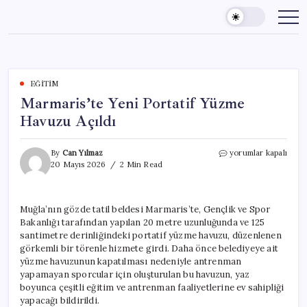
Skip
to
content
EĞITIM
Marmaris’te Yeni Portatif Yüzme
Havuzu Açıldı
Marmaris’te
By
Can Yılmaz
yorumlar kapalı
Yeni
20 Mayıs 2026
2 Min Read
Portatif
Yüzme
Havuzu
Muğla’nın gözde tatil beldesi Marmaris’te, Gençlik ve Spor
Açıldı
Bakanlığı tarafından yapılan 20 metre uzunluğunda ve 125
için
santimetre derinliğindeki portatif yüzme havuzu, düzenlenen
görkemli bir törenle hizmete girdi. Daha önce belediyeye ait
yüzme havuzunun kapatılması nedeniyle antrenman
yapamayan sporcular için oluşturulan bu havuzun, yaz
boyunca çeşitli eğitim ve antrenman faaliyetlerine ev sahipliği
yapacağı bildirildi.