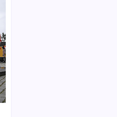
Son dakika… Menderes Belediye Başkanı
İlkay Çiçek ‘kesin ihraç’ talebiyle tedbirli
olarak disipline sevk edildi
ABD ile ticaret gerilimine rağmen artış: Çin
malları tüm dünyayı sarıyor
Fiyatını gören kapış kapış alıyor: Talebe
stok yetişmiyor
Köprülere talip olan Fransız şirket
komşunun elektriğini döşüyor
Vergi ve SGK borçlarında yapılandırma
fırsatı: Son başvuru tarihi belli oldu
Son dakika… Kuşadası Belediyesi’ne üçüncü
dalga operasyon: Bülent Tezcan’ın kızı ve
damadı dahil çok sayıda gözaltı!
HUAWEI Yeni Ekosistem Ürünlerini
Duyurdu: Pura 90s, MatePad Air 2026 ve
Watch Kids X1