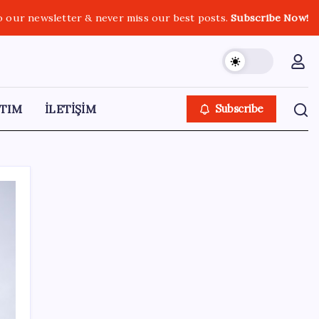
o our newsletter & never miss our best posts.
Subscribe Now!
TIM
İLETİŞİM
Subscribe
SON YAZILAR
Adalet Bakanlığı ‘projesi’: Hâkim ve savcılar
yapay zekâyla ‘örgüt tahmini’ yapacak!