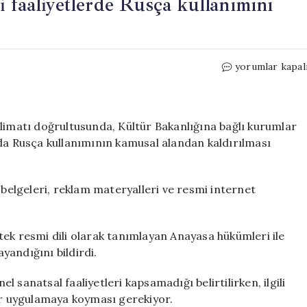
 faaliyetlerde Rusça kullanımını
Letonya
yorumlar kapal
Kültür
Bakanlığı,
resmi
faaliyetlerde
alimatı doğrultusunda, Kültür Bakanlığına bağlı kurumlar
Rusça
nda Rusça kullanımının kamusal alandan kaldırılması
kullanımını
yasaklıyor
için
 belgeleri, reklam materyalleri ve resmi internet
tek resmi dili olarak tanımlayan Anayasa hükümleri ile
yandığını bildirdi.
 sanatsal faaliyetleri kapsamadığı belirtilirken, ilgili
r uygulamaya koyması gerekiyor.