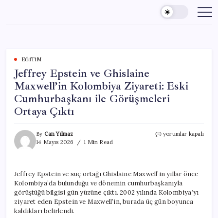
Skip
to
content
EĞITIM
Jeffrey Epstein ve Ghislaine
Maxwell’in Kolombiya Ziyareti: Eski
Cumhurbaşkanı ile Görüşmeleri
Ortaya Çıktı
Jeffrey
By
Can Yılmaz
yorumlar kapalı
Epstein
14 Mayıs 2026
1 Min Read
ve
Ghislaine
Maxwell’in
Jeffrey Epstein ve suç ortağı Ghislaine Maxwell’in yıllar önce
Kolombiya
Kolombiya’da bulunduğu ve dönemin cumhurbaşkanıyla
Ziyareti:
Eski
görüştüğü bilgisi gün yüzüne çıktı. 2002 yılında Kolombiya’yı
Cumhurbaşkanı
ziyaret eden Epstein ve Maxwell’in, burada üç gün boyunca
ile
kaldıkları belirlendi.
Görüşmeleri