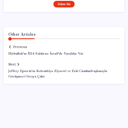
Follow Me
Other Articles
Previous
Hizbullah’ın İHA Saldırısı: İsrail’de Yaralılar Var
Next
Jeffrey Epstein’ın Kolombiya Ziyareti ve Eski Cumhurbaşkanıyla
Görüşmesi Ortaya Çıktı