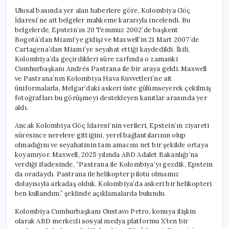
Ortaya
Ulusal basında yer alan haberlere göre, Kolombiya Göç
Çıktı
İdaresi’ne ait belgeler mahkeme kararıyla incelendi. Bu
için
belgelerde, Epstein’ın 20 Temmuz 2002’de başkent
Bogotá’dan Miami’ye gidişi ve Maxwell’in 21 Mart 2007’de
Cartagena’dan Miami’ye seyahat ettiği kaydedildi. İkili,
Kolombiya’da geçirdikleri süre zarfında o zamanki
Cumhurbaşkanı Andrés Pastrana ile bir araya geldi. Maxwell
ve Pastrana’nın Kolombiya Hava Kuvvetleri’ne ait
üniformalarla, Melgar’daki askeri üste gülümseyerek çekilmiş
fotoğrafları bu görüşmeyi destekleyen kanıtlar arasında yer
aldı.
Ancak Kolombiya Göç İdaresi’nin verileri, Epstein’ın ziyareti
süresince nerelere gittiğini, yerel bağlantılarının olup
olmadığını ve seyahatinin tam amacını net bir şekilde ortaya
koyamıyor. Maxwell, 2025 yılında ABD Adalet Bakanlığı’na
verdiği ifadesinde, “Pastrana ile Kolombiya’yı gezdik, Epstein
da oradaydı. Pastrana ile helikopter pilotu olmamız
dolayısıyla arkadaş olduk. Kolombiya’da askeri bir helikopteri
ben kullandım.” şeklinde açıklamalarda bulundu.
Kolombiya Cumhurbaşkanı Gustavo Petro, konuya ilişkin
olarak ABD merkezli sosyal medya platformu X’ten bir