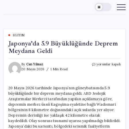
Skip
to
content
EĞITIM
Japonya’da 5.9 Büyüklüğünde Deprem
Meydana Geldi
Japonya’da
By
Can Yılmaz
yorumlar kapalı
5.9
20 Mayıs 2026
1 Min Read
Büyüklüğünde
Deprem
Meydana
20 Mayıs 2026 tarihinde Japonya’nın güneybatısında 5.9
Geldi
büyüklüğünde bir deprem meydana geldi. ABD Jeolojik
için
Araştırmalar Merkezi tarafından yapılan açıklamaya göre,
depremin merkez üssü Kagoşima eyaletine bağlı Wadomari
bölgesinin 8 kilometre doğusundaki açık sularda yer alıyor.
Depremin derinliği ise yaklaşık 42 kilometre olarak
kaydedildi. Olay sonrası tsunami uyarısı yapılmadığı bildirildi.
Japonya’daki bu sarsıntı, bölgedeki seismik faaliyetlerin