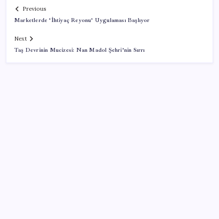
Previous
Marketlerde ‘İhtiyaç Reyonu’ Uygulaması Başlıyor
Next
Taş Devrinin Mucizesi: Nan Madol Şehri’nin Sırrı
SON YAZILAR
Microsoft Edge’den Reklam Engelleyicilerine Engel:
İşte Detaylar
Sürekli maddi sorun yaşayan insanların beyni daha
çabuk yaşlanabiliyor: ‘Beyin de yoruluyor’