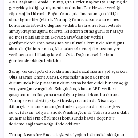
ABD Başkanı Donald Trump, Çin Devlet Başkanı Şi Cinping ile
gerçekleştirdiği görüşmenin ardından Fox News’e verdiği
röportajda Hürmüz Boğazı’nın açık olmasının gerekliliği
olmadığını dile getirdi. Trump, Şi’nin savaşın sona ermesi
konusunda istekli olduğunu ve daha fazla Amerikan petrolü
almayı düşündüğünü belirtti. İki liderin cuma günü bir araya
gelmesi planlanırken, Beyaz Saray’dan bir yetkili,
görüşmelerde İran savaşının ve Hürmüz krizin ele alındığını
aktardı. Çin’in resmi açıklamalarında enerji konusuna yer
verilmemesi dikkat çekse de, Orta Doğu meselelerinin
gündemde olduğu belirtildi.
Savaş, küresel petrol stoklarının hızla azalmasına yol açarken,
Uluslararası Enerji Ajansı, çatışmaların sona ermesi
durumunda bile piyasanın ekim ayına kadar ciddi bir arz açığı
yaşayacağını vurguladı. Salı günü açıklanan ABD verileri,
çatışmanın enflasyonu artırdığını gösterirken, bu durum
Trump üzerindeki iç siyasi baskıyı da artırdı. Nisan ayı
itibarıyla zaman zaman gerilimler yaşansa da, bir ateşkes
süreci devam ediyor; ancak Washington ile Tahran arasındaki
anlaşmazlıkların çözülmesi konusunda kayda değer bir
ilerleme sağlanamadığı ifade ediliyor.
Trump, kısa süre önce ateşkesin “yoğun bakımda” olduğunu