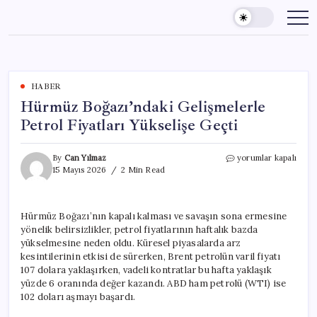
Skip
to
content
HABER
Hürmüz Boğazı’ndaki Gelişmelerle
Petrol Fiyatları Yükselişe Geçti
Hürmüz
By
Can Yılmaz
yorumlar kapalı
Boğazı’ndaki
15 Mayıs 2026
2 Min Read
Gelişmelerle
Petrol
Fiyatları
Hürmüz Boğazı’nın kapalı kalması ve savaşın sona ermesine
Yükselişe
yönelik belirsizlikler, petrol fiyatlarının haftalık bazda
Geçti
için
yükselmesine neden oldu. Küresel piyasalarda arz
kesintilerinin etkisi de sürerken, Brent petrolün varil fiyatı
107 dolara yaklaşırken, vadeli kontratlar bu hafta yaklaşık
yüzde 6 oranında değer kazandı. ABD ham petrolü (WTI) ise
102 doları aşmayı başardı.