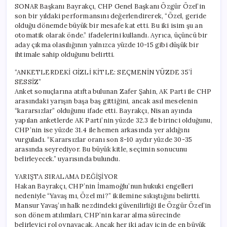
SONAR Başkanı Bayrakçı, CHP Genel Başkanı Özgür Özel’in
son bir yıldaki performansını değerlendirerek, “Özel, geride
olduğu dönemde büyük bir mesafe kat etti. Bu iki isim şu an
otomatik olarak önde.” ifadelerini kullandı. Ayrıca, üçüncü bir
aday çıkma olasılığının yalnızca yüzde 10-15 gibi düşük bir
ihtimale sahip olduğunu belirtti.
“ANKETLERDEKİ GİZLİ KİTLE: SEÇMENİN YÜZDE 35’İ
SESSİZ”
Anket sonuçlarına atıfta bulunan Zafer Şahin, AK Parti ile CHP
arasındaki yarışın başa baş gittiğini, ancak asıl meselenin
“kararsızlar” olduğunu ifade etti. Bayrakçı, Nisan ayında
yapılan anketlerde AK Parti’nin yüzde 32.3 ile birinci olduğunu,
CHP’nin ise yüzde 31.4 ile hemen arkasında yer aldığını
vurguladı. “Kararsızlar oranı son 8-10 aydır yüzde 30-35
arasında seyrediyor. Bu büyük kitle, seçimin sonucunu
belirleyecek.” uyarısında bulundu.
YARIŞTA SIRALAMA DEĞİŞİYOR
Hakan Bayrakçı, CHP’nin İmamoğlu’nun hukuki engelleri
nedeniyle “Yavaş mı, Özel mi?” ikilemine sıkıştığını belirtti.
Mansur Yavaş’ın halk nezdindeki güvenilirliği ile Özgür Özel’in
son dönem atılımları, CHP’nin karar alma sürecinde
belirleyici rol oynayacak. Ancak her iki aday için de en büyük