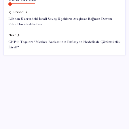
Previous
Lübnan Üzerindeki İsrail Savaş Uçakları: Ateşkese Rağmen Devam
Eden Hava Saldırıları
Next
CHP’li Taşcıer: “Merkez Bankası’nın Enflasyon Hedefinde Çözümsüzlük
İtirafı”
SON YAZILAR
Meta’dan Yazılımcılar için Yeni Araç: Muse Code