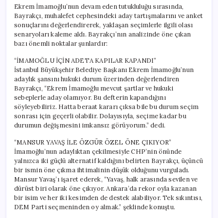
Ekrem İmamoğlu’nun devam eden tutukluluğu sırasında,
Bayrakçı, muhalefet cephesindeki aday tartışmalarını ve anket
sonuçlarını değerlendirerek, yaklaşan seçimlerle ilgili olası
senaryoları kaleme aldı. Bayrakçı’nın analizinde öne çıkan
bazı önemli noktalar şunlardır:
“İMAMOĞLU İÇİN ADETA KAPILAR KAPANDI”
İstanbul Büyükşehir Belediye Başkanı Ekrem İmamoğlu’nun
adaylık şansını hukuki durum üzerinden değerlendiren
Bayrakçı, “Ekrem İmamoğlu mevcut şartlar ve hukuki
sebeplerle aday olamıyor. Bu defterin kapandığını
söyleyebiliriz. Hatta beraat kararı çıksa bile bu durum seçim
sonrası için geçerli olabilir. Dolayısıyla, seçime kadar bu
durumun değişmesini imkansız görüyorum.” dedi.
“MANSUR YAVAŞ İLE ÖZGÜR ÖZEL ÖNE ÇIKIYOR”
İmamoğlu’nun adaylıktan çekilmesiyle CHP’nin önünde
yalnızca iki güçlü alternatif kaldığını belirten Bayrakçı, üçüncü
bir ismin öne çıkma ihtimalinin düşük olduğunu vurguladı.
Mansur Yavaş’ı işaret ederek, “Yavaş, halk arasında sevilen ve
dürüst biri olarak öne çıkıyor. Ankara’da rekor oyla kazanan
bir isim ve her iki kesimden de destek alabiliyor. Tek sıkıntısı,
DEM Parti seçmeninden oy almak.” şeklinde konuştu.