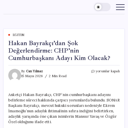
Skip
to
content
EĞITIM
Hakan Bayrakçı’dan Şok
Değerlendirme: CHP’nin
Cumhurbaşkanı Adayı Kim Olacak?
Hakan
By
Can Yılmaz
yorumlar kapalı
Bayrakçı’dan
15 Mayıs 2026
2 Min Read
Şok
Değerlendirme:
CHP’nin
Anketçi Hakan Bayrakçı, CHP’nin cumhurbaşkanı adayını
Cumhurbaşkanı
belirleme süreci hakkında çarpıcı yorumlarda bulundu. SONAR
Adayı
Kim
Başkanı Bayrakçı, mevcut hukuki sorunları nedeniyle Ekrem
Olacak?
İmamoğlu’nun adaylık ihtimalinin sıfıra indiğini belirtirken,
için
adaylık yarışında öne çıkan isimlerin Mansur Yavaş ve Özgür
Özel olduğunu ifade etti.