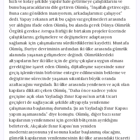
hızlı ve kolay şekilde yapılır hale getirmeye çalıştıklarını ve
bunu başaracaklarını dile getiren Gümüş, “İnşallah getireceğiz.
Buna canı gönülden inanıyorum, arkadaşlarımız çalışıyor.”
dedi. Yapay zekanın artık bu çağın vazgeçilmezleri arasında
yer aldığını ifade eden Gümüş, bu alanda gerek Dünya Gümrük
Örgütü gerekse Avrupa Birliği ile birtakım projeler üzerinde
çalıştıklarını, gelişmelere ve değişmelere adaptasyon
sağlamak için çalışmalarını sürdürdüklerini kaydetti. Mustafa
Gümüş, Suriye devriminin ardından iki ülke arasında gümrük
alanında yaşanan gelişmelere değindi. Gümrüklerdeki
altyapıların her iki ülke için de giriş-çıkışlara uygun olması
gerektiğine işaret eden Gümüş, dijitalleşme sayesinde sınır
geçiş işlemlerinin birbirine entegre edilmesinin bekleme ve
değiştirme sürecinde yaşanan sıkıntıları büyük oranda
azaltacağını vurguladı. İki ülke arasında yenilenen ve açık olan
kapılara dikkati çeken Gümüş, “Daha önce sadece yolcu
geçişine açık olan Yayladağı Sınır Kapısı’nın artık ticari
geçişleri de sağlayacak şekilde altyapıyla yenilenme
çalışmasına başlanmış durumda. Şu an Yayladağı Sınır Kapısı
yapım aşamasında.” diye konuştu. Gümüş, diğer bazı sınır
kapılarının yenilenmesi için gerekli bütçenin ayrıldığını
belirterek, Akçakale Sınır Kapısı’nın yeniden
modernizasyonuna yıl sonuna kadar başlanmış olacağını,
gümrük kapılarının yenilenmesinin iki ülke arasındaki ticareti