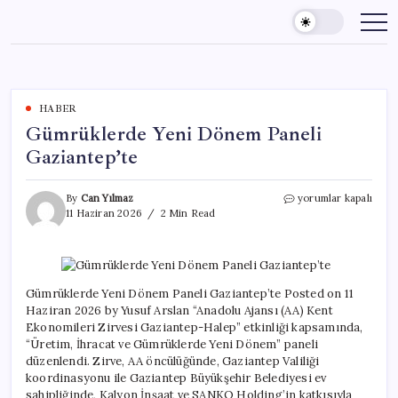
Skip
to
content
HABER
Gümrüklerde Yeni Dönem Paneli
Gaziantep’te
Gümrüklerde
By
Can Yılmaz
yorumlar kapalı
Yeni
11 Haziran 2026
2 Min Read
Dönem
Paneli
Gaziantep’te
için
Gümrüklerde Yeni Dönem Paneli Gaziantep’te Posted on 11
Haziran 2026 by Yusuf Arslan “Anadolu Ajansı (AA) Kent
Ekonomileri Zirvesi Gaziantep-Halep” etkinliği kapsamında,
“Üretim, İhracat ve Gümrüklerde Yeni Dönem” paneli
düzenlendi. Zirve, AA öncülüğünde, Gaziantep Valiliği
koordinasyonu ile Gaziantep Büyükşehir Belediyesi ev
sahipliğinde, Kalyon İnşaat ve SANKO Holding’in katkısıyla