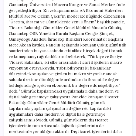
Gaziantep Üniversitesi Mavera Kongre ve Sanat Merkezi’nde
gerçekleştiriliyor. Zirve kapsamında, AA Ekonomi Haberleri
Müdürü Merve Özlem Çakır’ın moderatörlüğünde düzenlenen
“Üretim, İhracat ve Gümrüklerde Yeni Dönem” başlıklı panele,
Ticaret Bakanlığı Gümrükler Genel Müdürü Mustafa Gümüş,
Gaziantep OSB Yönetim Kurulu Başkanı Cengiz Şimşek,
Güneydoğu Anadolu İhracatçı Birlikleri Koordinatör Başkanı
Mete Akcan katıldı. Panelin açılışında konuşan Çakır, günün ilk
saatlerinden bu yana aslında etkinlikte birçok değerli konuk
ve konuşmacıyı ağırladıklarını belirterek, “Türkiye ve Suriye
Ticaret Bakanları, iki ülke arasındaki ticari ilişkilerin makro
vizyonunu ortaya koydu. Tabii biliyoruz ki bakanlıklar
düzeyinde konuşulan ve çizilen bu makro vizyonlar ancak
sahada üretime döndüğünde ardından da ihracat ile değer
bulduğunda gerçekten ekonomik bir değere dönüşebiliyor.”
dedi. “Gümrük kapılarındaki uygulamaları daha modern ve
dijital hale getirmeye çalışıyoruz Panelde konuşan Ticaret
Bakanlığı Gümrükler Genel Müdürü Gümüş, gümrük
kapılarında yapılan çalışmalara değinerek, kapılardaki
uygulamaları daha modern ve dijital hale getirmeye
çalıştıklarını söyledi. Gümüş, gümrüklerin dış ticaret
işlemlerinin tam ortasında, lojistik işlemlerinin de
merkezinde yer aldığını aktardı. Dış ticaret işlemlerini daha