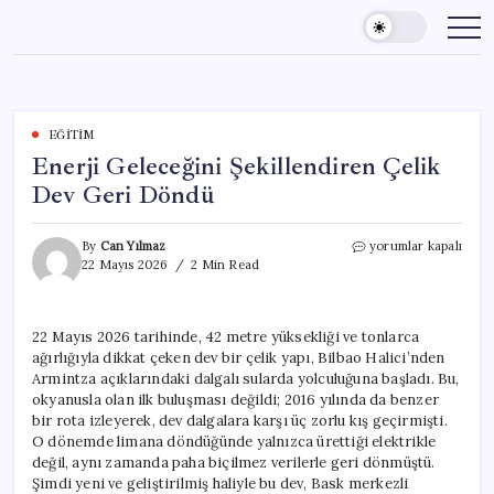
Skip
to
content
EĞITIM
Enerji Geleceğini Şekillendiren Çelik
Dev Geri Döndü
Enerji
By
Can Yılmaz
yorumlar kapalı
Geleceğini
22 Mayıs 2026
2 Min Read
Şekillendiren
Çelik
Dev
22 Mayıs 2026 tarihinde, 42 metre yüksekliği ve tonlarca
Geri
ağırlığıyla dikkat çeken dev bir çelik yapı, Bilbao Halici’nden
Döndü
için
Armintza açıklarındaki dalgalı sularda yolculuğuna başladı. Bu,
okyanusla olan ilk buluşması değildi; 2016 yılında da benzer
bir rota izleyerek, dev dalgalara karşı üç zorlu kış geçirmişti.
O dönemde limana döndüğünde yalnızca ürettiği elektrikle
değil, aynı zamanda paha biçilmez verilerle geri dönmüştü.
Şimdi yeni ve geliştirilmiş haliyle bu dev, Bask merkezli