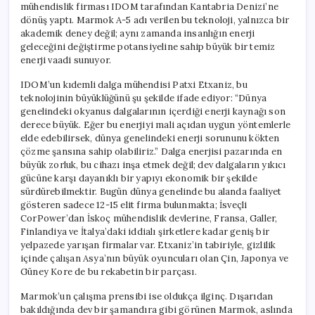
mühendislik firması IDOM tarafından Kantabria Denizi’ne
dönüş yaptı. Marmok A-5 adı verilen bu teknoloji, yalnızca bir
akademik deney değil; aynı zamanda insanlığın enerji
geleceğini değiştirme potansiyeline sahip büyük bir temiz
enerji vaadi sunuyor.
IDOM’un kıdemli dalga mühendisi Patxi Etxaniz, bu
teknolojinin büyüklüğünü şu şekilde ifade ediyor: “Dünya
genelindeki okyanus dalgalarının içerdiği enerji kaynağı son
derece büyük. Eğer bu enerjiyi mali açıdan uygun yöntemlerle
elde edebilirsek, dünya genelindeki enerji sorununu kökten
çözme şansına sahip olabiliriz.” Dalga enerjisi pazarında en
büyük zorluk, bu cihazı inşa etmek değil; dev dalgaların yıkıcı
gücüne karşı dayanıklı bir yapıyı ekonomik bir şekilde
sürdürebilmektir. Bugün dünya genelinde bu alanda faaliyet
gösteren sadece 12-15 elit firma bulunmakta; İsveçli
CorPower’dan İskoç mühendislik devlerine, Fransa, Galler,
Finlandiya ve İtalya’daki iddialı şirketlere kadar geniş bir
yelpazede yarışan firmalar var. Etxaniz’in tabiriyle, gizlilik
içinde çalışan Asya’nın büyük oyuncuları olan Çin, Japonya ve
Güney Kore de bu rekabetin bir parçası.
Marmok’un çalışma prensibi ise oldukça ilginç. Dışarıdan
bakıldığında dev bir şamandıra gibi görünen Marmok, aslında