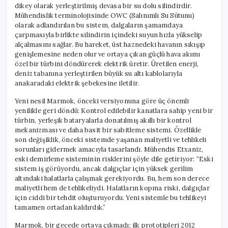
dikey olarak yerleştirilmiş devasa bir su dolu silindirdir.
Mühendislik terminolojisinde OWC (Salınımlı Su Sütunu)
olarak adlandırılan bu sistem, dalgaların şamamdaya
çarpmasıyla birlikte silindirin içindeki suyun hızla yükselip
alçalmasını sağlar. Bu hareket, üst haznedeki havanın sıkışıp
genişlemesine neden olur ve ortaya çıkan güçlü hava akımı
özel bir türbini döndürerek elektrik üretir. Üretilen enerji,
deniz tabanına yerleştirilen büyük su altı kablolarıyla
anakaradaki elektrik şebekesine iletilir.
Yeni nesil Marmok, önceki versiyonuna göre üç önemli
yenilikle geri döndü: Kontrol edilebilir kanatlara sahip yeni bir
türbin, yerleşik bataryalarla donatılmış akıllı bir kontrol
mekanizması ve daha basit bir sabitleme sistemi. Özellikle
son değişiklik, önceki sistemde yaşanan maliyetli ve tehlikeli
sorunları gidermek amacıyla tasarlandı. Mühendis Etxaniz,
eski demirleme sisteminin risklerini şöyle dile getiriyor: “Eski
sistem iş görüyordu, ancak dalgıçlar için yüksek gerilim
altındaki halatlarla çalışmak gerekiyordu. Bu, hem son derece
maliyetli hem de tehlikeliydi. Halatların kopma riski, dalgıçlar
için ciddi bir tehdit oluşturuyordu. Yeni sistemle bu tehlikeyi
tamamen ortadan kaldırdık.”
Marmok, bir gecede ortaya çıkmadı; ilk prototipleri 2012