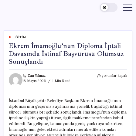
Skip
to
content
EĞITIM
Ekrem İmamoğlu’nun Diploma İptali
Davasında İstinaf Başvurusu Olumsuz
Sonuçlandı
Ekrem
By
Can Yılmaz
yorumlar kapalı
İmamoğlu’nun
18 Mayıs 2026
1 Min Read
Diploma
İptali
Davasında
İstanbul Büyükşehir Belediye Başkanı Ekrem İmamoğlu’nun
İstinaf
diplomasının geçersiz sayılmasına yönelik başlattığı istinaf
Başvurusu
Olumsuz
süreci, olumsuz bir şekilde sonuçlandı. İmamoğlu’nun diploma
Sonuçlandı
iptaline ilişkin yaptığı itiraz, ilgili mahkeme tarafından kabul
için
edilmedi. Bu gelişme, kamuoyunda geniş yankı uyandırırken,
İmamoğlu’nun gelecekteki adımları merak edilen konular
arasında yer alıyor. Ayrıntılı bilgilere ilerleyen günlerde