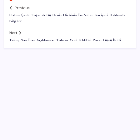
Previous
Erdem Şanlı: Taşacak Bu Deniz Dizisinin İso’su ve Kariyeri Hakkında
Bilgiler
Next
Trump’tan İran Açıklaması: Tahran Yeni Teklifini Pazar Günü İletti
SON YAZILAR
Google’da tarihi atama: Dev koltuğa hangi Türk
oturdu?
Hyundai IONIQ 6 Yenilendi: İşte Türkiye Fiyatları