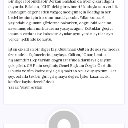
Bir diğer fotomuhabir Serkan Balahan da işten çıkarıldığını
duyurdu. Balahan, “CHP’deki görevime 48 koduyla son verildi.
İnandığım değerlerden vazgeçmediğim için ödediğim her
bedel benim için bir onur madalyasıdır. Yıllar sonra, 6
yaşındaki oğlumun gözlerine bakarken, doğru bildiklerimi
savunmuş olmanın huzurunu yaşayacağım. Koltuklar geçici,
insanın vicdanı ise kalıcıdır. Aynılar aynı yerde, ayrılar ayrı
yerde.” şeklinde konuştu.
İşten çıkarılan bir diğer kişi Gülümhan Gülten de sosyal medya
üzerinden düşüncelerini paylaştı. Gülten, “Onur, benim
nişanımdır! Hep tarihin doğru tarafında durmaya çalıştım,
çok şükür. CHP’nin seçilmiş Genel Başkanı Özgür Özel’dir.
Onunla ve tüm kadrosuyla çalışmaktan onur duyuyorum. Her
şey, onlarla tek bir gün çalışmaya değer. İyiler kazanacak,
kötüler kaybedecek.” dedi.
Yazar: Yusuf Arslan