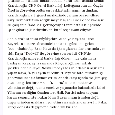
iptaline dair alınan “mutlak butlan” kararı sonrasında Kemal
Verildi
Kılıçdaroğlu, CHP Genel Başkanlığı koltuğuna oturdu. Özgür
için
Özel’in görevden tedbiren uzaklaştırılmasının ardından,
Kılıçdaroğlu, parti genel merkezinde çalışan personellere
karşı sert bir tutum sergilemeye başladı. Daha önce yaklaşık
30 çalışanın “Kod-29” gerekçesiyle tazminatsız bir şekilde
işten çıkarıldığı belirtilirken, bu süreç devam ediyor.
Son olarak, Manisa Büyükşehir Belediye Başkanı Ferdi
Zeyrek’in cenaze törenindeki anlar ile gündeme gelen
fotomuhabir Alp Eren Kaya da işten çıkarılanlar arasında yer
aldı. Kaya, “Kod-48” ile görevine son verildi. CHP’de
Kılıçdaroğlu’nun genel başkanlığı döneminde çalışmaya
başlayan Kaya, aynı zamanda Kılıçdaroğlu’nun nikah
şahitlerinden biriydi. Sosyal medya hesabından bir açıklama
yapan Kaya, “6 yılı aşkın süredir CHP’ye ve foto muhabirliği
görevime inançla hizmet ettim. Ancak karşılığında aldığım şey,
SGK’dan gelen bir SMS ile ‘Kod-48’ oldu! Koltuklar ve
yönetimler değişir, ama emek ve yaşananlar hafızalarda kalır!
Yıllarımı verdiğim Cumhuriyet Halk Partisi’nden kayyum
kararı sonucu işten çıkarıldım. Bazen insan işinden değil,
değerlerinden uzaklaşan yönetim anlayışlarından ayrılır. Fakat
gerçekler asla değişmez.” ifadelerini kullandı.