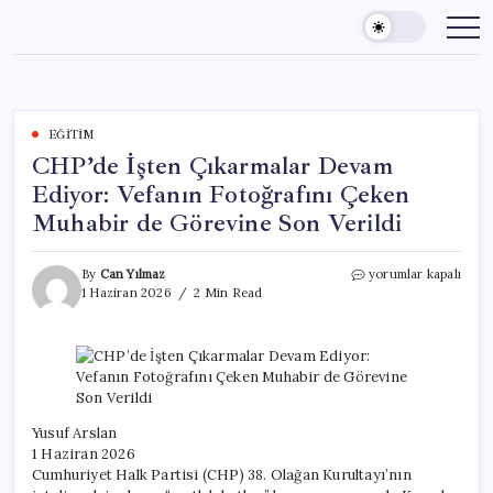
Skip
to
content
EĞITIM
CHP’de İşten Çıkarmalar Devam
Ediyor: Vefanın Fotoğrafını Çeken
Muhabir de Görevine Son Verildi
CHP’de
By
Can Yılmaz
yorumlar kapalı
İşten
1 Haziran 2026
2 Min Read
Çıkarmalar
Devam
Ediyor:
Vefanın
Fotoğrafını
Çeken
Muhabir
Yusuf Arslan
de
1 Haziran 2026
Görevine
Cumhuriyet Halk Partisi (CHP) 38. Olağan Kurultayı’nın
Son