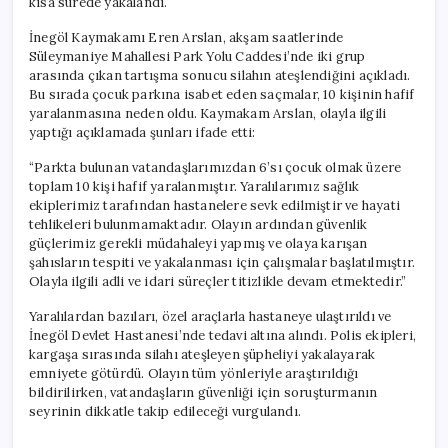
kısa sürede yakalandı.
için
İnegöl Kaymakamı Eren Arslan, akşam saatlerinde
Süleymaniye Mahallesi Park Yolu Caddesi’nde iki grup
arasında çıkan tartışma sonucu silahın ateşlendiğini açıkladı.
Bu sırada çocuk parkına isabet eden saçmalar, 10 kişinin hafif
yaralanmasına neden oldu. Kaymakam Arslan, olayla ilgili
yaptığı açıklamada şunları ifade etti:
“Parkta bulunan vatandaşlarımızdan 6’sı çocuk olmak üzere
toplam 10 kişi hafif yaralanmıştır. Yaralılarımız sağlık
ekiplerimiz tarafından hastanelere sevk edilmiştir ve hayati
tehlikeleri bulunmamaktadır. Olayın ardından güvenlik
güçlerimiz gerekli müdahaleyi yapmış ve olaya karışan
şahısların tespiti ve yakalanması için çalışmalar başlatılmıştır.
Olayla ilgili adli ve idari süreçler titizlikle devam etmektedir.”
Yaralılardan bazıları, özel araçlarla hastaneye ulaştırıldı ve
İnegöl Devlet Hastanesi’nde tedavi altına alındı. Polis ekipleri,
kargaşa sırasında silahı ateşleyen şüpheliyi yakalayarak
emniyete götürdü. Olayın tüm yönleriyle araştırıldığı
bildirilirken, vatandaşların güvenliği için soruşturmanın
seyrinin dikkatle takip edileceği vurgulandı.