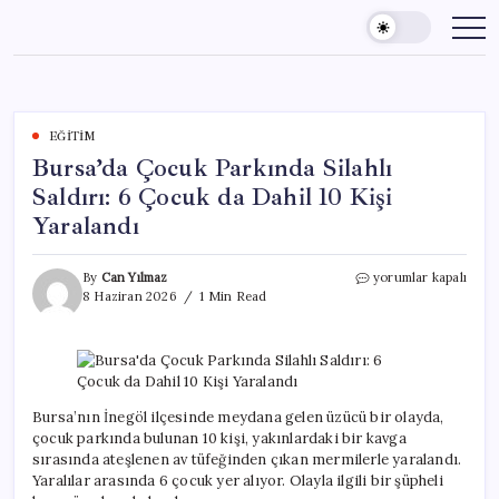
Skip
to
content
EĞITIM
Bursa’da Çocuk Parkında Silahlı
Saldırı: 6 Çocuk da Dahil 10 Kişi
Yaralandı
Bursa’da
By
Can Yılmaz
yorumlar kapalı
Çocuk
8 Haziran 2026
1 Min Read
Parkında
Silahlı
Saldırı:
6
Çocuk
da
Bursa’nın İnegöl ilçesinde meydana gelen üzücü bir olayda,
Dahil
çocuk parkında bulunan 10 kişi, yakınlardaki bir kavga
10
sırasında ateşlenen av tüfeğinden çıkan mermilerle yaralandı.
Kişi
Yaralılar arasında 6 çocuk yer alıyor. Olayla ilgili bir şüpheli
Yaralandı