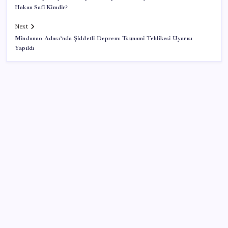
Hakan Safi Kimdir?
Next
Mindanao Adası’nda Şiddetli Deprem: Tsunami Tehlikesi Uyarısı
Yapıldı
SON YAZILAR
Son dakika… Menderes Belediye Başkanı İlkay Çiçek
‘kesin ihraç’ talebiyle tedbirli olarak disipline sevk
edildi
ABD ile ticaret gerilimine rağmen artış: Çin malları