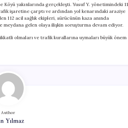
Kaybetti
ce Köyü yakınlarında gerçekleşti. Yusuf Y. yönetimindeki 1
için
afik işaretine çarptı ve ardından yol kenarındaki araziye
n 112 acil sağlık ekipleri, sürücünün kaza anında
ı ve meydana gelen olaya ilişkin soruşturma devam ediyor.
ikkatli olmaları ve trafik kurallarına uymaları büyük önem
Author
n Yılmaz