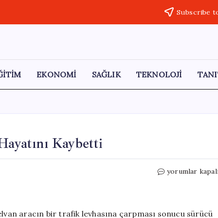
Subscribe t
ĞİTİM
EKONOMİ
SAĞLIK
TEKNOLOJİ
TANI
Hayatını Kaybetti
Bilecik’te
yorumlar kapal
Trajik
Kaza:
Sürücü
Hayatını
elvan aracın bir trafik levhasına çarpması sonucu sürücü