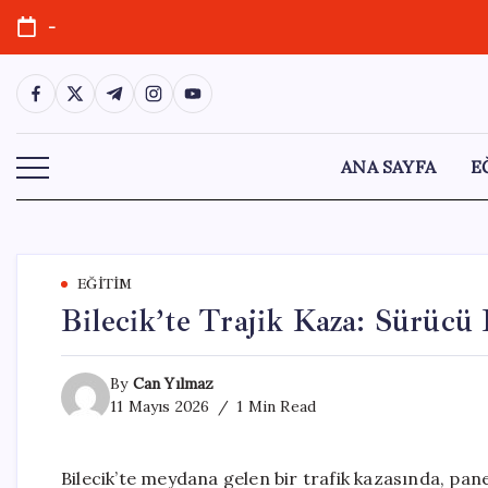
Skip
-
to
content
https://www.facebook.com/
https://twitter.com/
https://t.me/
https://www.instagram.com/
https://youtube.com/
ANA SAYFA
E
EĞITIM
Bilecik’te Trajik Kaza: Sürücü 
By
Can Yılmaz
11 Mayıs 2026
1 Min Read
Bilecik’te meydana gelen bir trafik kazasında, pan