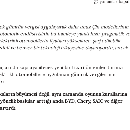
Avrupa’nın
yorumlar kapal
vergi
duvarı
çöktü:
Çinliler
re ek gümrük vergisi uygulayarak daha ucuz Çin modellerinin
hibrit
 otomotiv endüstrisinin bu hamleye yanıtı hızlı, pragmatik v
“Truva
trikli otomobillerin fiyatları yükselince, şarj edilebilir
Atıyla”
ş hedefi ve benzer bir teknoloji hikayesine dayanıyordu, ancak
içeride!
için
raçları da kapsayabilecek yeni bir ticari önlemler turuna
lektrikli otomobillere uygulanan gümrük vergilerinin
or.
arkaların büyümesi değil, aynı zamanda oyunun kurallarına
 yönelik baskılar arttığı anda BYD, Chery, SAIC ve diğer
artırdı.