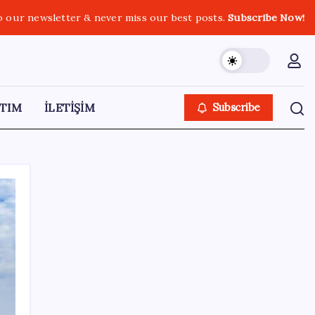
o our newsletter & never miss our best posts.
Subscribe Now!
TIM
İLETİŞİM
Subscribe
SON YAZILAR
Meta’dan Yazılımcılar için Yeni Araç: Muse
Code