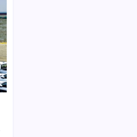
Google’da tarihi atama: Dev koltuğa hangi
Türk oturdu?
Hyundai IONIQ 6 Yenilendi: İşte Türkiye
Fiyatları
Son Dakika… YENİ Parti’nin il başkanına
gözaltı!
Müsavat Dervişoğlu: ‘Bu yasada tarif edilen
ikinci cumhuriyettir’
Anne sütü bebeğin ilk aşısı: ‘İlk 6 ay su
vermeyin’ uyarısı
Cem Küçük soruşturması: Beyaz TV
programcısı Tahir Sarıkaya gözaltına alındı
Akaryakıtta tabela değişiyor: Şimdi de
LPG’ye zam geliyor
Trump, bakanlığa kritik minerallerin
ihracatına kısıtlama yetkisi verdi