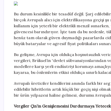
Bu durum kesinlikle bir tesadüf değil. Şarj edilebilir
birçok Avrupalı alıcı için elektrifikasyona geçişi şu
kullanım için yeterli bir elektrikli menzil sunarken
güvencesi barındırıyor. İşte tam da bu nedenle, tüke
henüz tam olarak güven duymadığı pazarlarda ciddi
büyük bataryalar ve agresif fiyat politikaları sunar
Bu gelişme, Avrupa için oldukça hoşnutsuzluk veri
vergileri, Brüksel’in “devlet sübvansiyonlarından v
modellere karşı yerli endüstriyi korumayı amaçlıyo
kayarsa, bu önlemlerin etkisi oldukça sınırlı kalaca
Avrupalı üreticiler kendilerini anında farklı bir seg
edilebilir hibritlerin artık küçük bir geçiş nişi ol
bir ürün yelpazesi haline gelmesi, durumu Avrupalı 
Vergiler Çin’in Genişlemesini Durdurmaya Yetecek