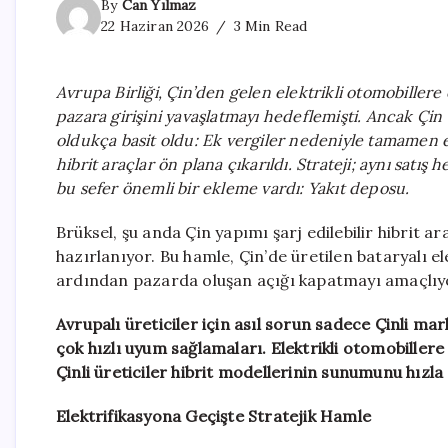
By
Can Yılmaz
22 Haziran 2026
3 Min Read
Avrupa Birliği, Çin’den gelen elektrikli otomobille
pazara girişini yavaşlatmayı hedeflemişti. Ancak Çin
oldukça basit oldu: Ek vergiler nedeniyle tamamen elek
hibrit araçlar ön plana çıkarıldı. Strateji; aynı satı
bu sefer önemli bir ekleme vardı: Yakıt deposu.
Brüksel, şu anda Çin yapımı şarj edilebilir hibrit a
hazırlanıyor. Bu hamle, Çin’de üretilen bataryalı e
ardından pazarda oluşan açığı kapatmayı amaçlıy
Avrupalı üreticiler için asıl sorun sadece Çinli m
çok hızlı uyum sağlamaları. Elektrikli otomobillere
Çinli üreticiler hibrit modellerinin sunumunu hızla 
Elektrifikasyona Geçişte Stratejik Hamle