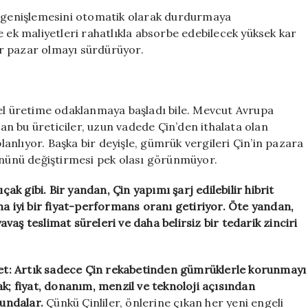
in genişlemesini otomatik olarak durdurmaya
e ek maliyetleri rahatlıkla absorbe edebilecek yüksek kar
bir pazar olmayı sürdürüyor.
rel üretime odaklanmaya başladı bile. Mevcut Avrupa
nan bu üreticiler, uzun vadede Çin’den ithalata olan
planlıyor. Başka bir deyişle, gümrük vergileri Çin’in pazara
yönünü değiştirmesi pek olası görünmüyor.
çak gibi. Bir yandan, Çin yapımı şarj edilebilir hibrit
ha iyi bir fiyat-performans oranı getiriyor. Öte yandan,
yavaş teslimat süreleri ve daha belirsiz bir tedarik zinciri
 net: Artık sadece Çin rekabetinden gümrüklerle korunmayı
ak; fiyat, donanım, menzil ve teknoloji açısından
undalar.
Çünkü Çinliler, önlerine çıkan her yeni engeli