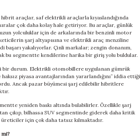
 hibrit araçlar, saf elektrikli araçlarla kıyaslandığında
 sıralar çok daha kolay hale getiriyor. Bu araçlar, günlük
, uzun yolculuklar için de arkalarında bir benzinli motor
ticilerin şarj altyapısına ve elektrikli araç menziline
 başarı yakalıyorlar. Çinli markalar; zengin donanım,
ak bu segmentte kendilerine harika bir giriş yolu buldular.
ci bir durum. Elektrikli otomobillere uygulanan gümrük
e haksız piyasa avantajlarından yararlandığını” iddia ettiğ
rdu. Ancak pazar büyümesi şarj edilebilir hibritlere
ktır.
mentte yeniden baskı altında bulabilirler. Özellikle şarj
maktan çıkıp, bilhassa SUV segmentinde giderek daha kritik
üreticiler için çok daha tatsız kılmaktadır.
 mi?