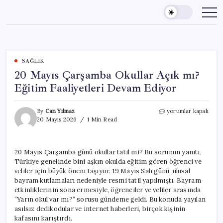
Skip
to
content
SAĞLIK
20 Mayıs Çarşamba Okullar Açık mı?
Eğitim Faaliyetleri Devam Ediyor
20
By
Can Yılmaz
yorumlar kapalı
Mayıs
20 Mayıs 2026
1 Min Read
Çarşamba
Okullar
Açık
20 Mayıs Çarşamba günü okullar tatil mi? Bu sorunun yanıtı,
mı?
Türkiye genelinde bini aşkın okulda eğitim gören öğrenci ve
Eğitim
Faaliyetleri
veliler için büyük önem taşıyor. 19 Mayıs Salı günü, ulusal
Devam
bayram kutlamaları nedeniyle resmi tatil yapılmıştı. Bayram
Ediyor
etkinliklerinin sona ermesiyle, öğrenciler ve veliler arasında
için
“Yarın okul var mı?” sorusu gündeme geldi. Bu konuda yayılan
asılsız dedikodular ve internet haberleri, birçok kişinin
kafasını karıştırdı.