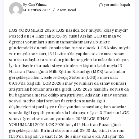
LGS
By
Can Yılmaz
yorumlar kapalı
YORUMLARI
14 Haziran 2026
2 Min Read
2026:
LGS
nasıldı,
LGS YORUMLARI 2026: LGS nasıldı, zor muydu, kolay mıydı?
zor
Posted on 14 Haziran 2026 by Yusuf Arslan LGS uzman ve
muydu,
kolay
öğrenci yorumları sınavın tamamlanmasıyla birlikte
mıydı?
gündemdeki önemli konulardan birisi olacak. LGS kolay mıydı
için
zor muydu soruları, 13 Haziran’da yapılan söz konusu sınav
sonrası adaylar tarafından gündeme gelen konulardan oluyor.
İyi bir lisede okumak isteyen binlerce kişinin katılımıyla 13
Haziran Pazar günü Milli Eğitim Bakanlığı (MEB) tarafından
gerçekleştirilen Liselere Geçiş Sistemi (LGS) sınavı saat
09.30’da başladı. LGS 2026 sınav yorumları da sınav sonrası
araştırılan konular arasına girdi. LGS 2026 nasıldı? sorusu da
bu bağlamda merak edilip araştırılıyor. Adaylar, sınav sonrası
sosyal medya platformları üzerinden sınavla ilgili
düşüncelerini paylaşıyor. Öte yandan sınavdan çıkan adaylar
sınavla ilgili çeşitli yorumlarda bulunuyor. İşte 13 Haziran LGS
sınav öğrenci ve uzman yorumları 2026! LGS SINAV
YORUMLARI 2026 LGS 2026 bu yıl 13 Haziran Pazar günü
gerçekleştirildi. Birinci oturum saat 09.30’da, ikinci oturum
11.30’da başladı ve saat 12.50’de sınav sona erdi. Adaylar, 155