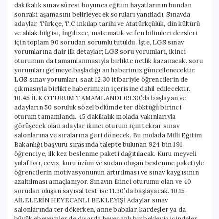
dakikalık sınav süresi boyunca eğitim hayatlarının bundan
sonraki aşamasını belirleyecek soruları yanıtladı. Sınavda
adaylar, Türkçe, T.C inkılap tarihi ve Atatürkçülük, din kültürü
ve ahlak bilgisi, İngilizce, matematik ve fen bilimleri dersleri
için toplam 90 sorudan sorumlu tutuldu. İşte, LGS sınav
yorumlarına dair ilk detaylar; LGS soru yorumları, ikinci
oturumun da tamamlanmasıyla birlikte netlik kazanacak. soru
yorumları gelmeye başladığı an haberimiz güncellenecektir.
LGS sınav yorumları, saat 12.30 itibariyle öğrencilerin de
çıkmasıyla birlikte haberimizin içerisine dahil edilecektir.
10.45 İLK OTURUM TAMAMLANDI 09.30’da başlayan ve
adayların 50 soruluk sözel bölümde ter döktüğü birinci
oturum tamamlandı. 45 dakikalık molada yakınlarıyla
görüşecek olan adaylar ikinci oturum için tekrar sınav
salonlarına ve sıralarına geri dönecek. Bu molada Milli Eğitim
Bakanlığı başvuru sırasında talepte bulunan 924 bin 191
öğrenciye, ilk kez beslenme paketi dağıtılacak. Kuru meyveli
yulaf bar, ceviz, kuru üzüm ve sudan oluşan beslenme paketiyle
öğrencilerin motivasyonunun artırılması ve sınav kaygısının
azaltılması amaçlanıyor. Sınavın ikinci oturumu olan ve 40
sorudan oluşan sayısal test ise 11.30’da başlayacak. 10.15
AİLELERİN HEYECANLI BEKLEYİŞİ Adaylar sınav
salonlarında ter dökerken, anne babalar, kardeşler ya da
büyük ebeveynler de dışarda heyecanlı bir bekleyiş içindeler.